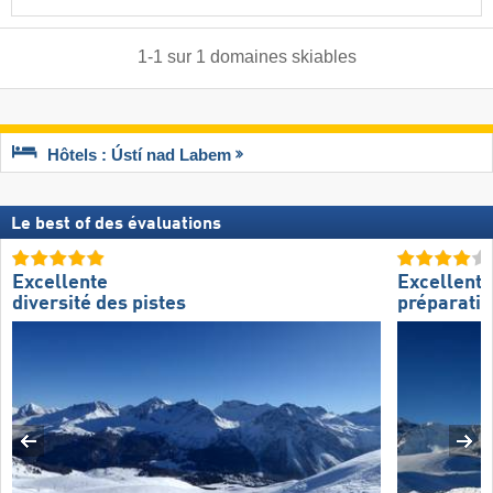
1
-
1
sur
1
domaines skiables
Hôtels : Ústí nad Labem
Le best of des évaluations
Excellente
Excellente
diversité des pistes
préparatio