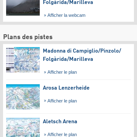
Folgàrida/​Marilleva
Afficher la webcam
Plans des pistes
Madonna di Campiglio/​Pinzolo/​
Folgàrida/​Marilleva
Afficher le plan
Arosa Lenzerheide
Afficher le plan
Aletsch Arena
Afficher le plan