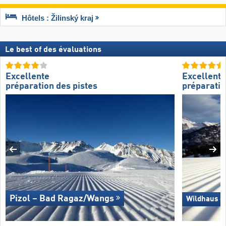
Hôtels : Žilinský kraj
Le best of des évaluations
Excellente
Excellente
préparation des pistes
préparatio
Pizol – Bad Ragaz/​Wangs
Wildhaus –