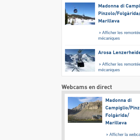
Madonna di Campig
Pinzolo/​Folgàrida/
Marilleva
Afficher les remonté
mécaniques
Arosa Lenzerheid
Afficher les remonté
mécaniques
Webcams en direct
Madonna di
Campiglio/​Pinz
Folgàrida/​
Marilleva
Afficher la web