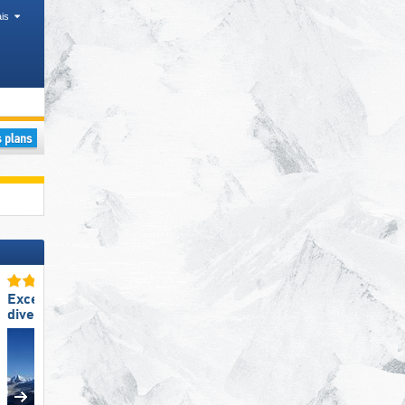
is
Excellente
Excellente
diversité des pistes
amabilité du personnel