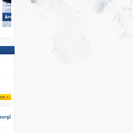
Wildhaus – Gamserrugg
Arosa Lenzerheide
(Toggenburg)
tion
burg)