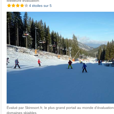
Meilleure évaluation:
4 étoiles sur 5
Évalué par Skiresort.fr, le plus grand portail au monde d'évaluations
domaines skiables.