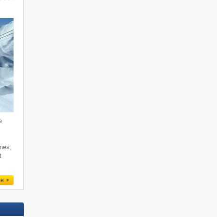
e
rnes,
t
le