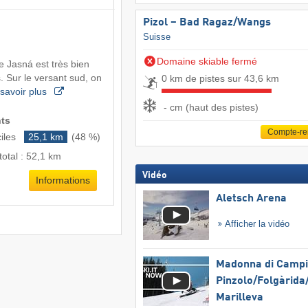
Pizol – Bad Ragaz/​Wangs
Suisse
Domaine skiable fermé
 Jasná est très bien
 Sur le versant sud, on
0 km de pistes sur 43,6 km
savoir plus
- cm (haut des pistes)
nts
Compte-r
iles
25,1 km
(48 %)
total : 52,1 km
Vidéo
Informations
Aletsch Arena
Afficher la vidéo
Madonna di Campig
Pinzolo/​Folgàrida/
Marilleva