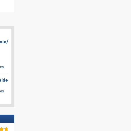
olo/​
ges
eide
ges