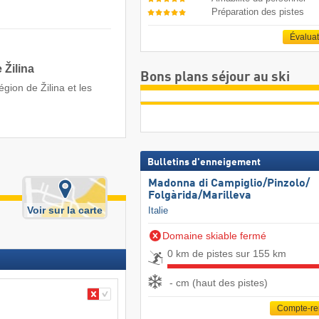
Préparation des pistes
Évalua
 Žilina
Bons plans séjour au ski
égion de Žilina et les
Bulletins d'enneigement
Madonna di Campiglio/​Pinzolo/​
Folgàrida/​Marilleva
Voir sur la carte
Italie
Domaine skiable fermé
0 km de pistes sur 155 km
- cm (haut des pistes)
Compte-r