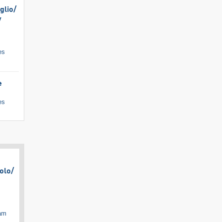
lio/​
​
es
e
es
olo/​
cam