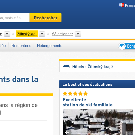
França
Domaine
Rechercher
skiable,
région,
mots-
Pays
Régions
Chaînes de montagnes
ie
Žilinský kraj
Sélectionner
clés…
téo
Remontées
Hébergements
Bons
plans
séjour
Hôtels : Žilinský kraj
au
ski
ts dans la
Le best of des évaluations
Excellente
ans la région de
station de ski familiale
j