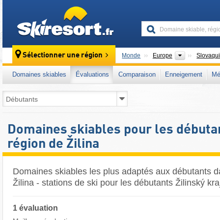
skiresort
Continents
Sélectionner une région
Monde
Europe
Slovaqu
Domaines skiables
Évaluations
Comparaison
Enneigement
Mé
Domaines skiables pour les débutan
région de Žilina
Domaines skiables les plus adaptés aux débutants d
Žilina - stations de ski pour les débutants Žilinský kra
1 évaluation