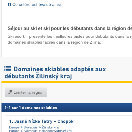
Ce critère est évalué ainsi
Séjour au ski et ski pour les débutants dans la région de
Skiresort.fr présente les meilleures pistes pour débutants dans la r
domaines skiables faciles dans la région de Žilina.
Domaines skiables adaptés aux
débutants Žilinský kraj
Limiter la région
1
-
1
sur
1
domaines skiables
1. Jasná Nízke Tatry – Chopok
Europe
Slovaquie
Žilinský kraj
Europe
Slovaquie
Banskobystrický kraj