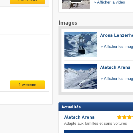
Afficher la vidéo
Images
Arosa Lenzerh
Afficher les ima
Aletsch Arena
Afficher les ima
1 webcam
Actualités
Aletsch Arena
Adapté aux familles et sans voitures