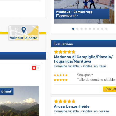
Wildhaus – Gamserrugg
(Toggenburg)
Voir sur la carte
Évaluations
Madonna di Campiglio/​Pinzolo/​
Folgàrida/​Marilleva
Domaine skiable 5 étoiles
en Italie
Snowparks
Taille du domaine skiable
Évalua
 direct
Arosa Lenzerheide
Domaine skiable 5 étoiles
en Suisse