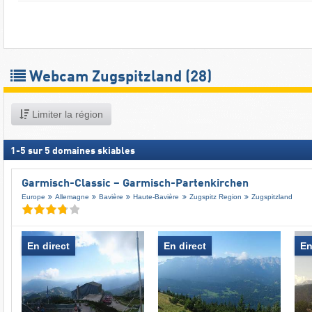
Webcam Zugspitzland
(28)
Limiter la région
1
-
5
sur
5
domaines skiables
Garmisch-Classic – Garmisch-Partenkirchen
Europe
Allemagne
Bavière
Haute-Bavière
Zugspitz Region
Zugspitzland
En direct
En direct
En