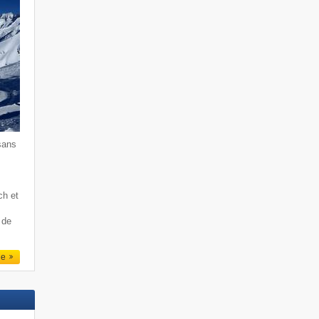
sans
ch et
 de
le