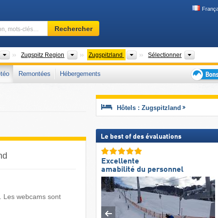
França
Domaine
Rechercher
skiable,
région,
mots-
Districts
Régions touristiques
Régions touristiques
Arrondi
Zugspitz Region
Zugspitzland
Sélectionner
clés…
téo
Remontées
Hébergements
Bons
plans
séjour
Hôtels : Zugspitzland
au
ski
Le best of des évaluations
nd
Excellente
amabilité du personnel
s. Les webcams sont