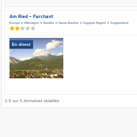
Am Ried – Farchant
Europe
Allemagne
Bavière
Haute-Bavière
Zugspitz Region
Zugspitzland
En direct
1
-
5
sur
5
domaines skiables