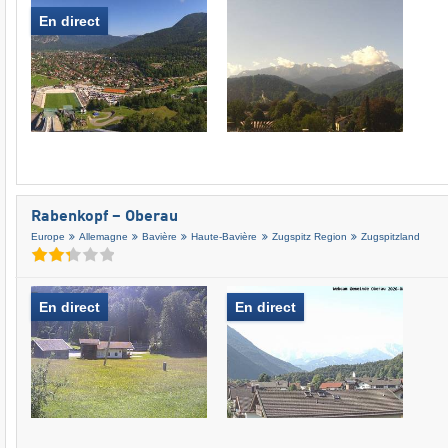
En direct
Rabenkopf – Oberau
Europe
Allemagne
Bavière
Haute-Bavière
Zugspitz Region
Zugspitzland
En direct
En direct