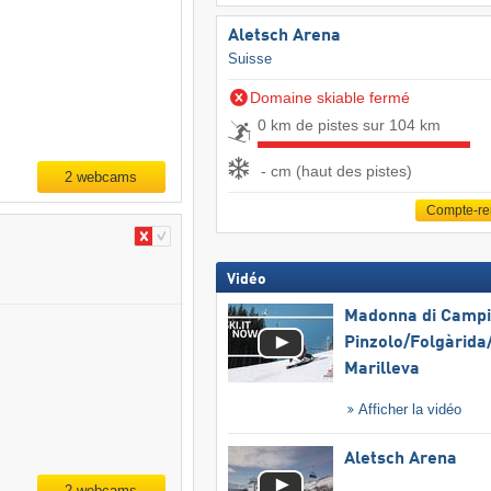
Aletsch Arena
Suisse
Domaine skiable fermé
0 km de pistes sur 104 km
- cm (haut des pistes)
2 webcams
Compte-r
Vidéo
Madonna di Campig
Pinzolo/​Folgàrida/
Marilleva
Afficher la vidéo
Aletsch Arena
2 webcams