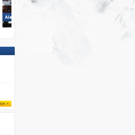
Aletsch Arena
Pizol – Bad Ragaz/​Wang
tion