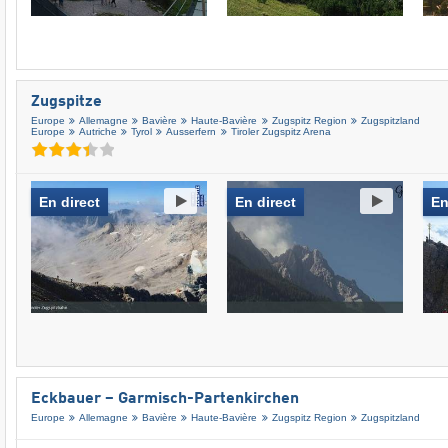
Zugspitze
Europe
Allemagne
Bavière
Haute-Bavière
Zugspitz Region
Zugspitzland
Europe
Autriche
Tyrol
Ausserfern
Tiroler Zugspitz Arena
En direct
En direct
En
Eckbauer – Garmisch-Partenkirchen
Europe
Allemagne
Bavière
Haute-Bavière
Zugspitz Region
Zugspitzland