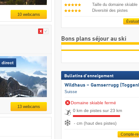
Taille du domaine skiable
Diversité des pistes
10 webcams
Évalua
Bons plans séjour au ski
 direct
Bulletins d'enneigement
Wildhaus – Gamserrugg (Toggen
Suisse
Domaine skiable fermé
13 webcams
0 km de pistes sur 23 km
- cm (haut des pistes)
Compte-r