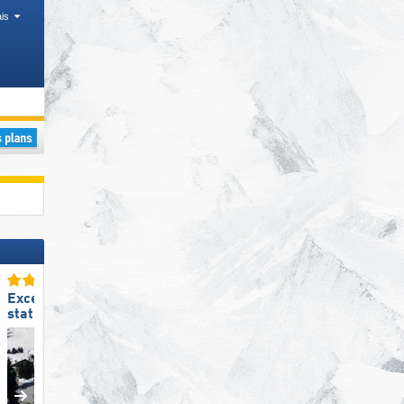
is
ssement (Landkreis), Chaînes de montagnes
Excellente
Excellente
station de ski familiale
préparation des pistes