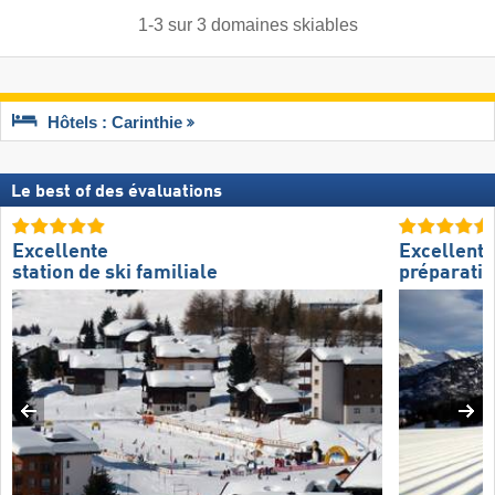
1
-
3
sur
3
domaines skiables
Hôtels : Carinthie
Le best of des évaluations
Excellente
Excellente
station de ski familiale
préparatio