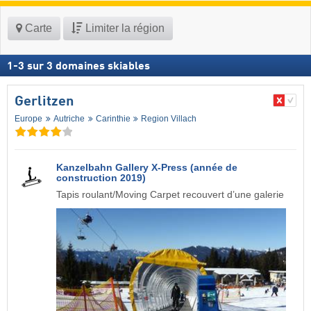
Carte
Limiter la région
1
-
3
sur
3
domaines skiables
Gerlitzen
Europe
Autriche
Carinthie
Region Villach
Kanzelbahn Gallery X-Press (année de
construction 2019)
Tapis roulant/Moving Carpet recouvert d’une galerie