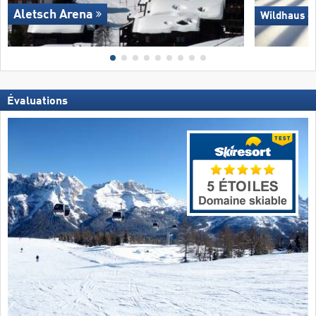
Aletsch Arena
Wildhaus –
Évaluations