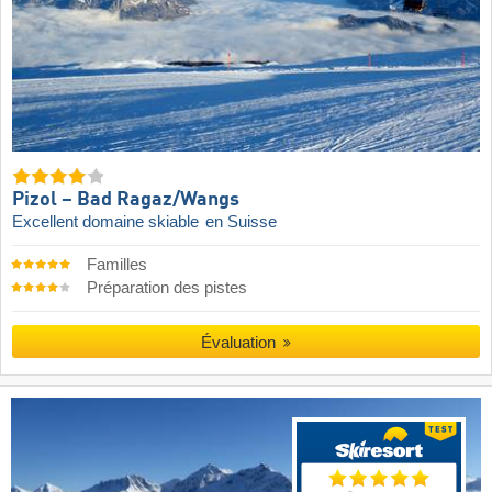
Pizol – Bad Ragaz/​Wangs
Excellent domaine skiable
en Suisse
Familles
Préparation des pistes
Évaluation