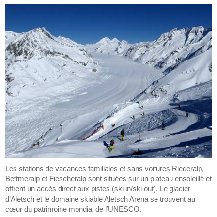
Les stations de vacances familiales et sans voitures Riederalp,
Bettmeralp et Fiescheralp sont situées sur un plateau ensoleillé et
offrent un accès direct aux pistes (ski in/ski out). Le glacier
d’Aletsch et le domaine skiable Aletsch Arena se trouvent au
cœur du patrimoine mondial de l’UNESCO.