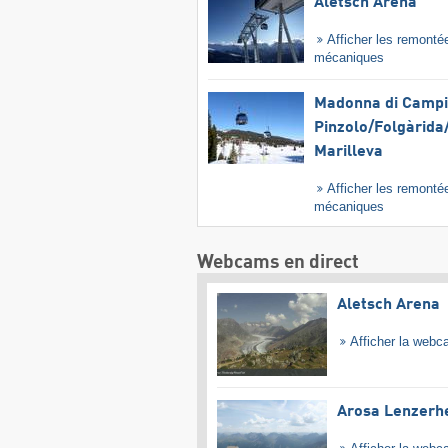
Aletsch Arena
Afficher les remonté
mécaniques
Madonna di Campig
Pinzolo/​Folgàrida/
Marilleva
Afficher les remonté
mécaniques
Webcams en direct
Aletsch Arena
Afficher la web
Arosa Lenzerh