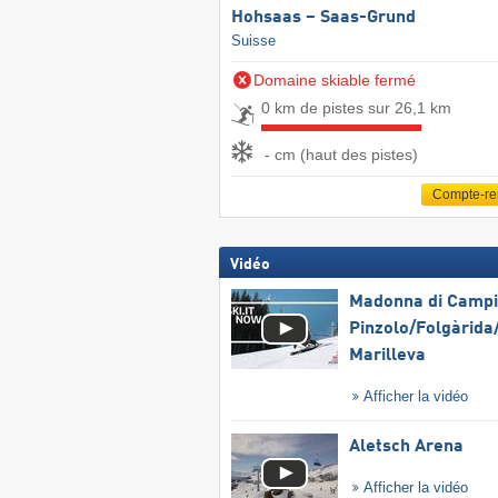
Hohsaas – Saas-Grund
Suisse
Domaine skiable fermé
0 km de pistes sur 26,1 km
- cm (haut des pistes)
Compte-r
Vidéo
Madonna di Campig
Pinzolo/​Folgàrida/
Marilleva
Afficher la vidéo
Aletsch Arena
Afficher la vidéo