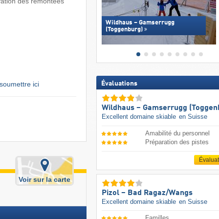
vation des remontées
Wildhaus – Gamserrugg
(Toggenburg)
soumettre ici
Évaluations
Wildhaus – Gamserrugg (Toggen
Excellent domaine skiable
en Suisse
Amabilité du personnel
Préparation des pistes
Évalua
Voir sur la carte
Pizol – Bad Ragaz/​Wangs
Excellent domaine skiable
en Suisse
Familles