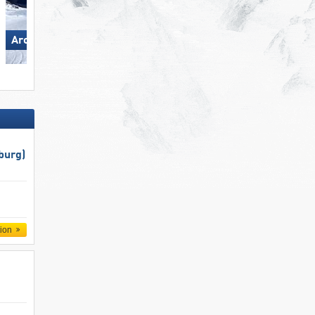
Arosa Lenzerheide
Pizol – Bad Ragaz/​Wangs
burg)
tion