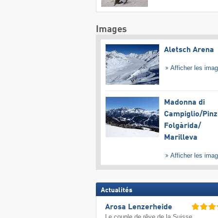
Images
Aletsch Arena
Afficher les ima
Madonna di
Campiglio/​Pinz
Folgàrida/​
Marilleva
Afficher les ima
Actualités
Arosa Lenzerheide
Le couple de rêve de la Suisse