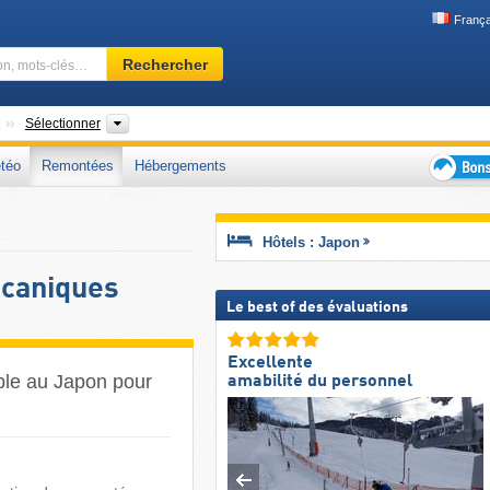
França
Domaine
Rechercher
skiable,
région,
mots-
Pays
Îles, Régions, Préfectures, Chaîne de montagne
Sélectionner
clés…
téo
Remontées
Hébergements
Bons
plans
séjour
Hôtels : Japon
au
ski
caniques
Le best of des évaluations
Excellente
âble au Japon pour
amabilité du personnel