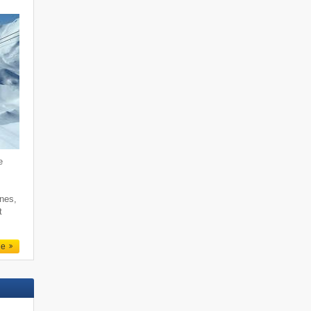
e
rnes,
t
le