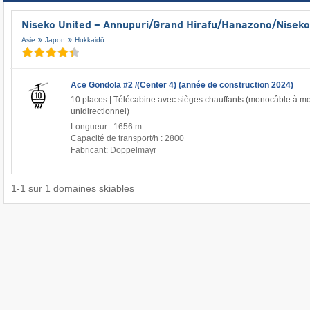
Niseko United – Annupuri/​Grand Hirafu/​Hanazono/​Niseko
Asie
Japon
Hokkaidō
Ace Gondola #2 /(Center 4) (année de construction 2024)
10 places | Télécabine avec sièges chauffants (monocâble à 
unidirectionnel)
Longueur : 1656 m
Capacité de transport/h : 2800
Fabricant: Doppelmayr
1
-
1
sur
1
domaines skiables