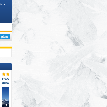
is
Excellente
Excellente
diversité des pistes
station de ski familiale