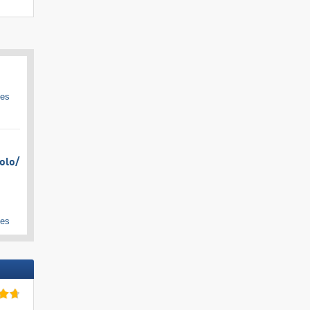
ges
olo/​
ges