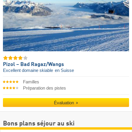
Pizol – Bad Ragaz/​Wangs
Excellent domaine skiable
en Suisse
Familles
Préparation des pistes
Évaluation
Bons plans séjour au ski