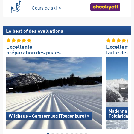
Cours de ski
Le best of des évaluations
Excellente
Excellente
préparation des pistes
taille de d
Madonna di C
Wildhaus – Gamserrugg (Toggenburg)
Folgàrida/​M