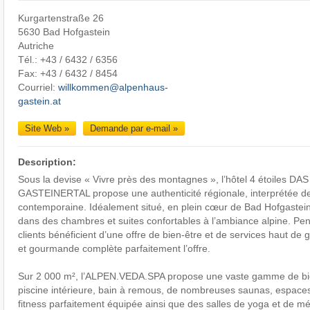
Kurgartenstraße 26
5630 Bad Hofgastein
Autriche
Tél.: +43 / 6432 / 6356
Fax: +43 / 6432 / 8454
Courriel:
willkommen@alpenhaus-
gastein.at
Site Web »
Demande par e-mail »
Description:
Sous la devise « Vivre près des montagnes », l’hôtel 4 étoiles 
GASTEINERTAL propose une authenticité régionale, interprétée d
contemporaine. Idéalement situé, en plein cœur de Bad Hofgastein, 
dans des chambres et suites confortables à l’ambiance alpine. Pend
clients bénéficient d’une offre de bien-être et de services haut de 
et gourmande complète parfaitement l’offre.
Sur 2 000 m², l’ALPEN.VEDA.SPA propose une vaste gamme de bie
piscine intérieure, bain à remous, de nombreuses saunas, espaces
fitness parfaitement équipée ainsi que des salles de yoga et de mé