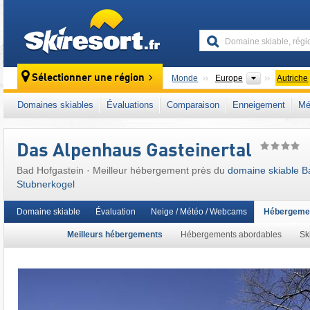
skiresort
Continents
Sélectionner une région
Monde
Europe
Autriche
Ce domaine skiable se situe aussi dans :
Sk
Domaines skiables
Évaluations
Comparaison
Enneigement
Mé
Hohe Tauern
,
Sankt Johann im Pongau
,
Nat
Autriche occidentale
,
Alpes autrichiennes
,
A
Das Alpenhaus Gasteinertal
Bad Hofgastein · Meilleur hébergement près du
domaine skiable Ba
Stubnerkogel
Domaine skiable
Évaluation
Neige / Météo / Webcams
Hébergeme
Meilleurs hébergements
Hébergements abordables
Sk