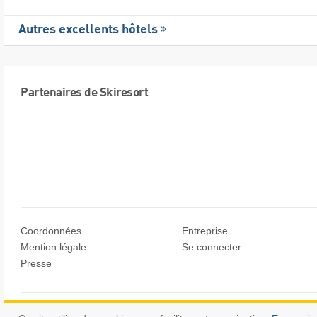
Autres excellents hôtels
Partenaires de Skiresort
Coordonnées
Entreprise
Mention légale
Se connecter
Presse
© Skiresort Service International GmbH. Tous droits réservés.