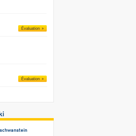
Évaluation
Évaluation
ki
uschwanstein