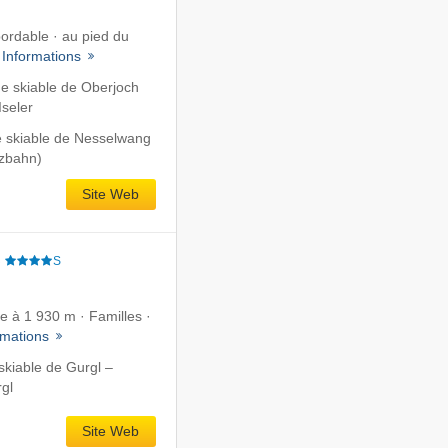
ordable · au pied du
·
Informations
e skiable de Oberjoch
Iseler
 skiable de Nesselwang
tzbahn)
Site Web
e
S
te à 1 930 m · Familles ·
rmations
kiable de Gurgl –
gl
Site Web