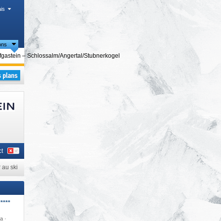
is
ons
gastein – Schlossalm/​Angertal/​Stubnerkogel
t
 au ski
****
a ·