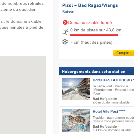
de nombreux retraites
Pizol – Bad Ragaz/​Wangs
sciente du quotidien.
Suisse
ns : le domaine skiable
Domaine skiable fermé
ques minutes à pied de
0 km de pistes sur 43,6 km
- cm (haut des pistes)
Compte-r
Hébergements dans cette station
Hotel DAS.GOLDBERG *
Ski-in/Ski-out · Piscine à
débordement · Espace saun
Yoga
Bad Hofgastein
·
à 0 m du domaine skiable
Hotel Alte Post ****
Tradition, gastronomie et dé
dans la zone piétonne histor
Bad Hofgastein
·
à 1 km du domaine skiable