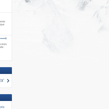
tente
ique
S
****
scines
nde ·
Rechercher
cher
prix