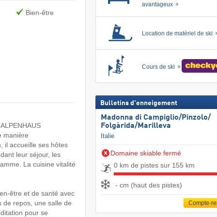
avantageux
Bien-être
Location de matériel de ski
Cours de ski
Bulletins d'enneigement
Madonna di Campiglio/​Pinzolo/​
DAS ALPENHAUS
Folgàrida/​Marilleva
e manière
Italie
il accueille ses hôtes
Domaine skiable fermé
ant leur séjour, les
gamme. La cuisine vitalité
0 km de pistes sur 155 km
- cm (haut des pistes)
n-être et de santé avec
 de repos, une salle de
Compte-r
ditation pour se