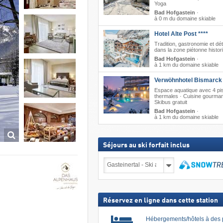
Yoga
Bad Hofgastein
·
à 0 m du domaine skiable
Hotel Alte Post ****
Tradition, gastronomie et dé
dans la zone piétonne histor
Bad Hofgastein
·
à 1 km du domaine skiable
Verwöhnhotel Bismarck 
Espace aquatique avec 4 pi
thermales · Cuisine gourma
Skibus gratuit
Bad Hofgastein
·
à 1 km du domaine skiable
Séjours au ski forfait inclus
Séjours
au
ski
Recher
forfait
inclus
Réservez en ligne dans cette station
Hébergements/hôtels à des 