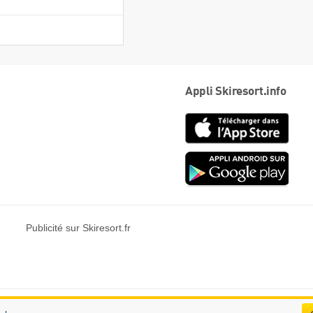
Appli Skiresort.info
App
Store
Goog
play
Publicité sur Skiresort.fr