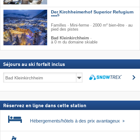
Der Kirchheimerhof Superior Refugium
S
****
Familles · Mini-ferme · 2000 m² bien-être · au
pied des pistes
Bad Kleinkirchheim
·
à 0 m du domaine skiable
Séjours au ski forfait inclus
Séjours
R
au
Rechercher
ski
forfait
inclus
Réservez en ligne dans cette station
Hébergements/hôtels à des prix avantageux