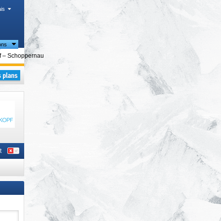
is
ons
iques
f – Schoppernau
tale
,
t