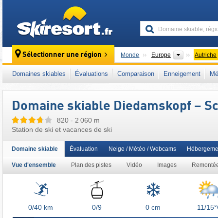
skiresort
Continents
Sélectionner une région
Monde
Europe
Autriche
Ce domaine skiable se situe aussi dans :
3T
Domaines skiables
Évaluations
Comparaison
Enneigement
Mé
Alpes autrichiennes
,
Alpes orientales
,
Alpes
Domaine skiable Diedamskopf – S
820 - 2 060 m
Station de ski et vacances de ski
Domaine skiable
Évaluation
Neige / Météo / Webcams
Hébergeme
Vue d'ensemble
Plan des pistes
Vidéo
Images
Remonté
Remontées
mécaniques
0/40
km
0/9
0 cm
11/15