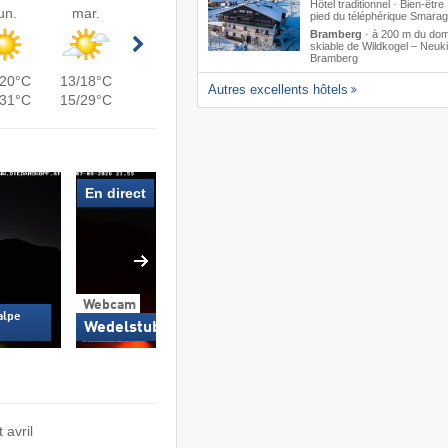
Hôtel traditionnel · Bien-être
un.
mar.
pied du téléphérique Smara
Bramberg
·
à 200 m du do
skiable de Wildkogel – Neuki
Bramberg
/20°C
13/18°C
Autres excellents hôtels
/31°C
15/29°C
En direct
Webcam
Webcam
Schoppernau dans l
alpe
Wedelstube
Bregenz (850 m)
 avril