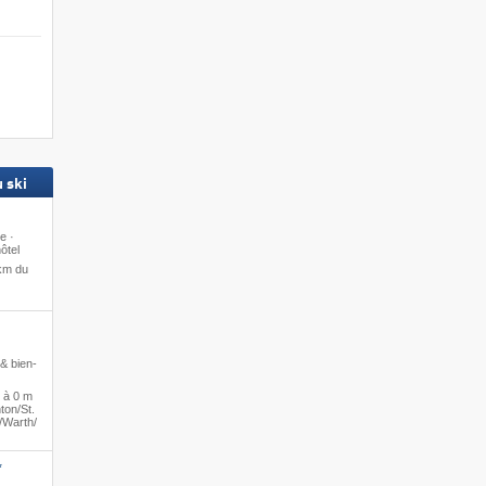
Skis aux pieds
 ski
nant »
Réservez dès maintenant »
e ·
ôtel
km du
& bien-
·
à 0 m
on/​St.
​Warth/​
*