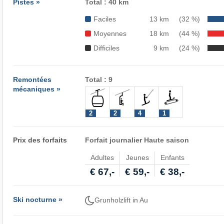
Pistes »
Total : 40 km
Faciles
13 km
(32 %)
Moyennes
18 km
(44 %)
Difficiles
9 km
(24 %)
Remontées
Total : 9
mécaniques »
2
2
4
1
Prix des forfaits
Forfait journalier Haute saison
Adultes
Jeunes
Enfants
€ 67,-
€ 59,-
€ 38,-
Ski nocturne »
Grunholzlift in Au