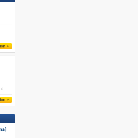
tion
nt
tion
na)