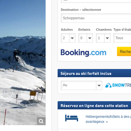
Destination – sélectionner
Adultes
Enfants
Chambres
Type d'étab
Reche
Séjours au ski forfait inclus
Séjours
au
ski
Recher
forfait
inclus
Réservez en ligne dans cette station
Hébergements/hôtels à des 
avantageux