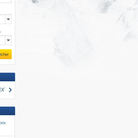
.
rcher
Rechercher
cher
prix