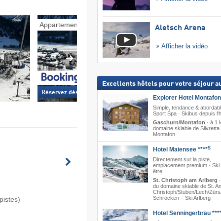
Appartements
Pensions
Aletsch Arena
Afficher la vidéo
Excellents hôtels pour votre séjour au
Réservez dès maintenant »
Réservez dès mainte
Explorer Hotel Montafon
Simple, tendance & abordabl
Sport Spa · Skibus depuis l'h
Gaschurn/Montafon
·
à 1 
domaine skiable de Silvretta
Montafon
S
Hotel Maiensee ****
Directement sur la piste,
emplacement premium · Ski 
être
St. Christoph am Arlberg
du domaine skiable de St. Ant
Christoph/​Stuben/​Lech/​Zürs/
Schröcken – Ski Arlberg
pistes)
Hotel Senningerbräu ***