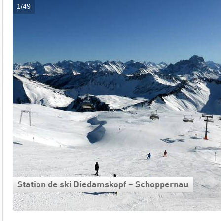
1/49
Station de ski Diedamskopf – Schoppernau