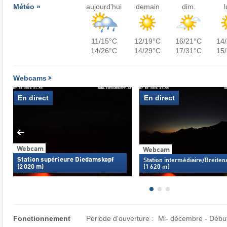
Météo »
aujourd'hui
demain
dim.
l
11/15°C
12/19°C
16/21°C
14
14/26°C
14/29°C
17/31°C
15
Webcams
En direct
En direct
Webcam
Webcam
Station supérieure Diedamskopf
Station intermédiaire/Breiten
(2 020 m)
(1 620 m)
Fonctionnement
Période d'ouverture :
Mi- décembre - Début