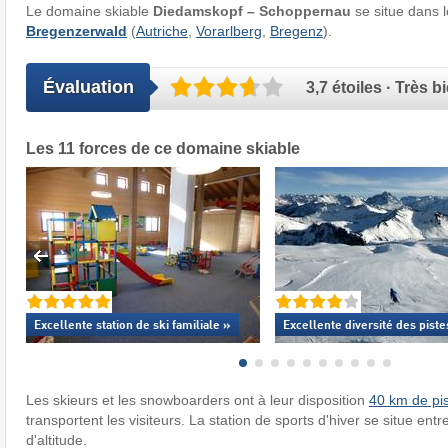
Le domaine skiable
Diedamskopf – Schoppernau
se situe dans 
Bregenzerwald
(
Autriche
,
Vorarlberg
,
Bregenz
).
Évaluation
3,7 étoiles · Très b
Les 11 forces de ce domaine skiable
Excellente
station de ski familiale »
Excellente
diversité des piste
Les skieurs et les snowboarders ont à leur disposition
40 km de pi
transportent les visiteurs. La station de sports d'hiver se situe ent
d'altitude.