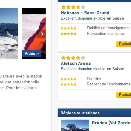
Hohsaas – Saas-Grund
Excellent domaine skiable
en Suisse
Fiabilité de l'enneigement
Préparation des pistes
Évalua
Vidéo »
Aletsch Arena
Excellent domaine skiable
en Suisse
siteurs avec la station
Familles
ne vue sensationnelle
Respect de l'environneme
e. Pour les skieurs
Évalua
Régions touristiques
Gröden (Val Garde