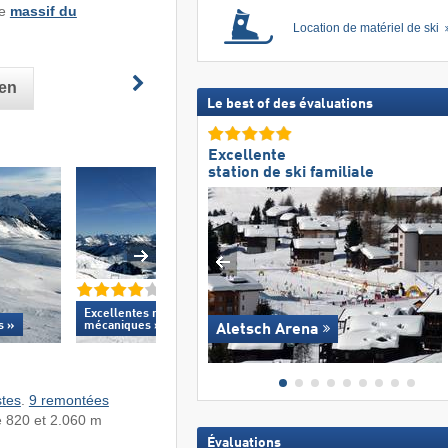
le
massif du
Location de matériel de ski
ien
Le best of des évaluations
Excellente
station de ski familiale
Excellentes
remontées
Excellent ennei
s »
mécaniques »
Aletsch Arena
stes
.
9 remontées
re 820 et 2.060 m
Évaluations