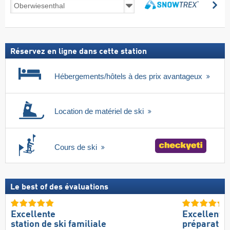
Séjours
Re
au
Rechercher
ski
forfait
inclus
Réservez en ligne dans cette station
Hébergements/hôtels à des prix avantageux
Location de matériel de ski
Cours de ski
Le best of des évaluations
Excellente
Excellente
station de ski familiale
préparation