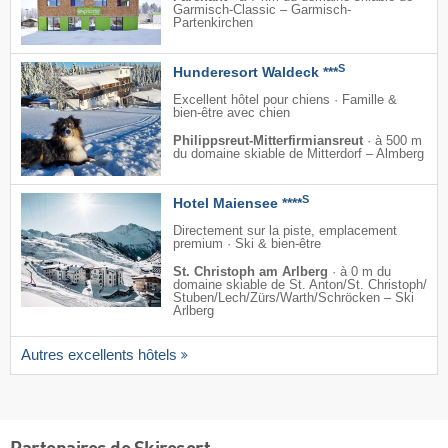
Garmisch-Classic – Garmisch-
Partenkirchen
S
Hunderesort Waldeck ***
Excellent hôtel pour chiens · Famille &
bien-être avec chien
Philippsreut-Mitterfirmiansreut
·
à 500 m
du domaine skiable de Mitterdorf – Almberg
S
Hotel Maiensee ****
Directement sur la piste, emplacement
premium · Ski & bien-être
St. Christoph am Arlberg
·
à 0 m du
domaine skiable de St. Anton/​St. Christoph/​
Stuben/​Lech/​Zürs/​Warth/​Schröcken – Ski
Arlberg
Autres excellents hôtels