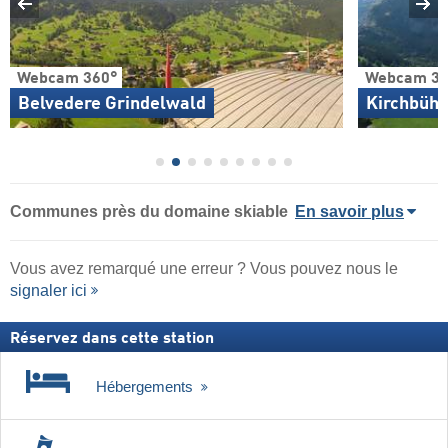
Webcam 360°
Webcam 36
Belvedere Grindelwald
Kirchbühl
Communes près du domaine skiable
En savoir plus
Vous avez remarqué une erreur ? Vous pouvez nous le
signaler ici
Réservez dans cette station
Hébergements