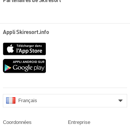
Partenaires de Skiresort
Appli Skiresort.info
App
Store
Google
play
Français
Coordonnées
Entreprise