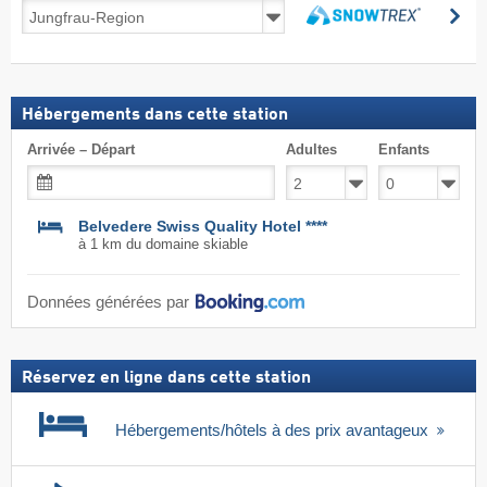
Séjours
Re
au
Rechercher
ski
forfait
inclus
Hébergements dans cette station
Arrivée – Départ
Adultes
Enfants
Belvedere Swiss Quality Hotel ****
à 1 km du domaine skiable
Données générées par
Réservez en ligne dans cette station
Hébergements/hôtels à des prix avantageux