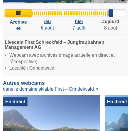
Archive
jeu
hier
aujourd
Archive
6 août
7 août
8 août
Archive
Livecam First Schreckfeld – Jungfraubahnen
Management AG
Webcam avec archives (image actuelle en direct et
rétrospective)
Localité : Grindelwald
Autres webcams
dans le domaine skiable First – Grindelwald
En direct
En direct