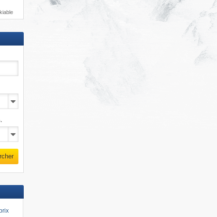
kiable
.
rcher
prix