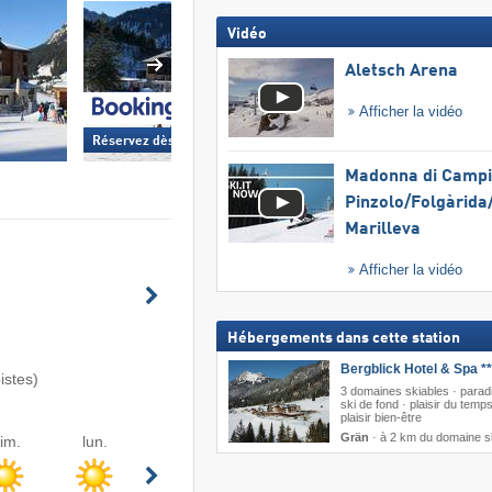
Vidéo
Aletsch Arena
Afficher la vidéo
Réservez dès maintenant »
Réservez dès mainte
Madonna di Campig
Pinzolo/​Folgàrida/
Marilleva
Afficher la vidéo
Hébergements dans cette station
Bergblick Hotel & Spa **
istes)
3 domaines skiables · parad
ski de fond · plaisir du temps
plaisir bien-être
Grän
·
à 2 km du domaine s
im.
lun.