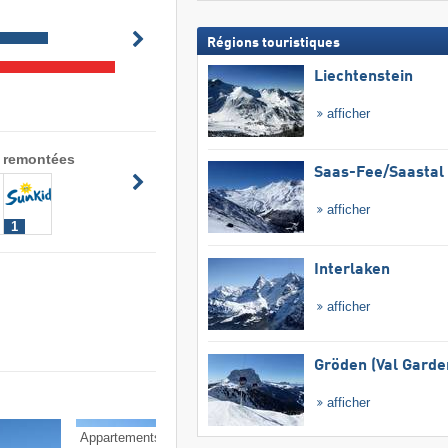
Régions touristiques
Liechtenstein
afficher
 remontées
Saas-Fee/​Saastal
afficher
1
Interlaken
afficher
Gröden (Val Garde
afficher
Appartements
Pensions