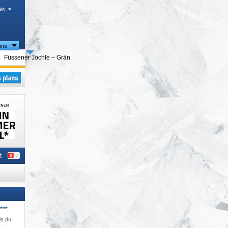
is
ons
égions touristiques
Füssener Jöchle – Grän
ales
,
t
***
is du
 ·