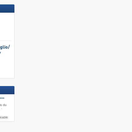
nant »
Réservez dès maintenant »
lio/​
​
***
is du
 ·
kiable