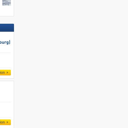
burg)
tion
tion