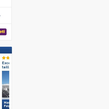
Excellente
Excellente
taille de domaine skiable
préparation des pistes
Excellents restaurants
»
ébutants »
Excellents
Madonna di Campiglio/​Pinzolo/​
Wildhaus – Gamserrugg
Folgàrida/​Marilleva
(Toggenburg)