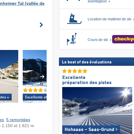
avantageux
nheimer Tal (vallée de
Location de matériel de ski
Cours de ski
Le best of des évaluations
Excellente
préparation des pistes
stes »
Excellente
station de ski familiale »
Excellent
pour les d
es
.
5 remontées
re 1.150 et 1.821 m
Hohsaas – Saas-Grund