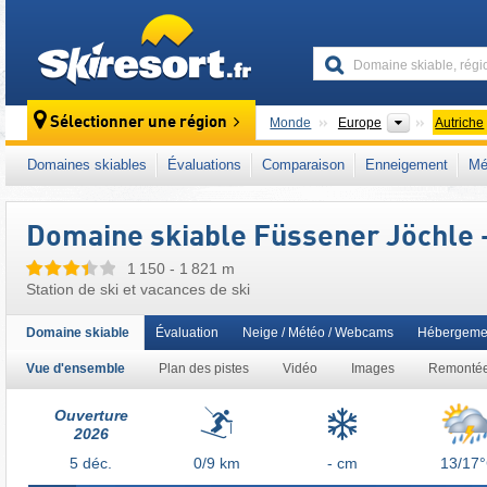
skiresort
Continents
Sélectionner une région
Monde
Europe
Autriche
Ce domaine skiable se situe aussi dans :
Au
Domaines skiables
Évaluations
Comparaison
Enneigement
Mé
Autriche occidentale
,
Alpes autrichiennes
,
A
Domaine skiable Füssener Jöchle 
1 150 - 1 821 m
Station de ski et vacances de ski
Domaine skiable
Évaluation
Neige / Météo / Webcams
Hébergeme
Vue d'ensemble
Plan des pistes
Vidéo
Images
Remonté
Ouverture
2026
5
déc.
0/9
km
- cm
13/17