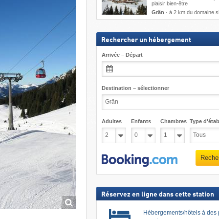
plaisir bien-être
Grän
·
à 2 km du domaine s
Rechercher un hébergement
Arrivée – Départ
Destination – sélectionner
Adultes
Enfants
Chambres
Type d'étab
Reche
Réservez en ligne dans cette station
Hébergements/hôtels à des 