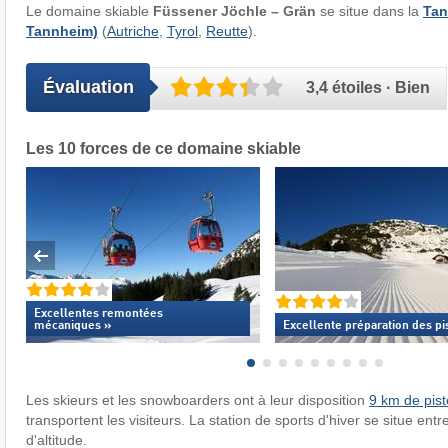
Le domaine skiable
Füssener Jöchle – Grän
se situe dans la
Tan
Tannheim)
(
Autriche
,
Tyrol
,
Reutte
).
Évaluation
3,4 étoiles · Bien
Les 10 forces de ce domaine skiable
Excellentes
remontées
mécaniques »
Excellente
préparation des pi
Les skieurs et les snowboarders ont à leur disposition
9 km de pist
transportent les visiteurs. La station de sports d'hiver se situe ent
d'altitude.