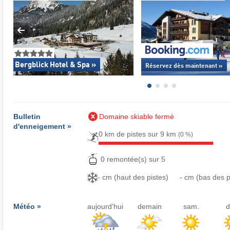
Bergblick Hotel & Spa »
Réservez dès maintenant »
Bulletin
Domaine skiable fermé
d'enneigement »
0 km de pistes sur 9 km
(0 %)
0 remontée(s) sur 5
- cm (haut des pistes)
- cm (bas des p
Météo »
aujourd'hui
demain
sam.
d