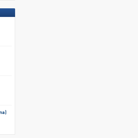
na)
Skis aux pieds