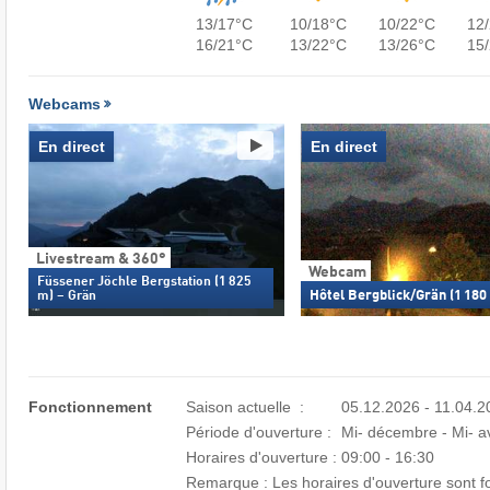
13/17°C
10/18°C
10/22°C
12
16/21°C
13/22°C
13/26°C
15
Webcams
En direct
En direct
Livestream & 360°
Webcam
Füssener Jöchle Bergstation (1 825
Hôtel Bergblick/Grän (1 180
m) – Grän
Fonctionnement
Saison actuelle :
05.12.2026 - 11.04.
Période d'ouverture :
Mi- décembre - Mi- av
Horaires d'ouverture :
09:00 - 16:30
Remarque : Les horaires d'ouverture sont four