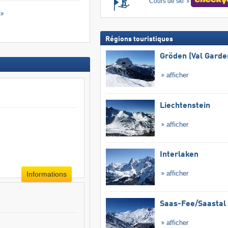
Cours de ski
Régions touristiques
Gröden (Val Garde
afficher
Liechtenstein
afficher
Interlaken
afficher
Informations
Saas-Fee/​Saastal
afficher