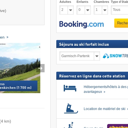
Adultes
Enfants
Chambres
Type d'étab
ive)
Reche
hen
Séjours au ski forfait inclus
Séjours
au
ski
Recher
forfait
inclus
Réservez en ligne dans cette station
ess
Hébergements/hôtels à des 
enkirchen (1 700 m)
avantageux
Location de matériel de ski
(4 km)