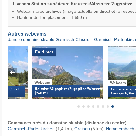
Livecam Station supérieure Kreuzeck/Alpspitze/Zugspitze
Webcam avec archives (image actuelle en direct et rétrospect
Hauteur de l'emplacement : 1 650 m
Autres webcams
dans le domaine skiable Garmisch-Classic – Garmisch-Partenkirc
En direct
Webcam
Webcam
Heimhof/Alpspitze/Zugspitze/Waxenstein
ankl (1 320
Kandahar-Expr
(760 m)
Kreuzjoch/Part
Communes près du domaine skiable (distance du centre) :
Garmisch-Partenkirchen
(1,4 km),
Grainau
(5 km),
Hammersbach