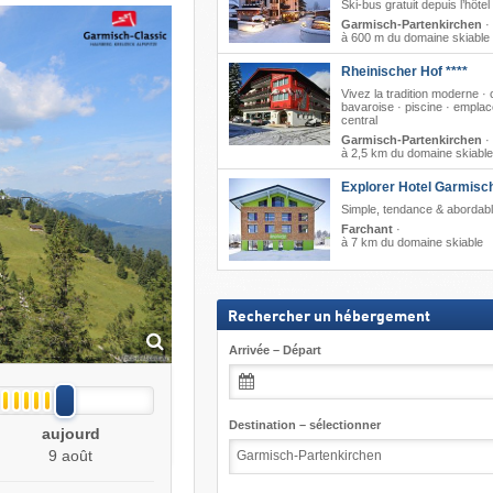
Ski-bus gratuit depuis l’hôtel
Garmisch-Partenkirchen
·
à 600 m du domaine skiable
Rheinischer Hof ****
Vivez la tradition moderne · 
bavaroise · piscine · empla
central
Garmisch-Partenkirchen
·
à 2,5 km du domaine skiable
Explorer Hotel Garmisc
Simple, tendance & abordab
Farchant
·
à 7 km du domaine skiable
Rechercher un hébergement
Arrivée – Départ
Destination – sélectionner
aujourd
9 août