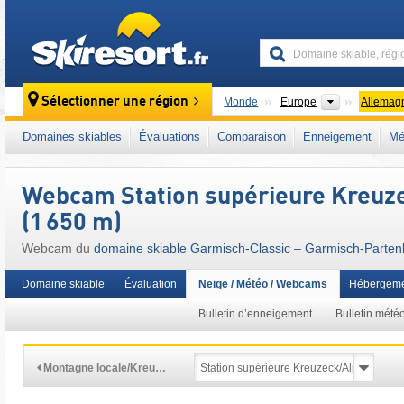
skiresort
Continents
Sélectionner une région
Monde
Europe
Allemag
Ce domaine skiable se situe aussi dans :
We
Domaines skiables
Évaluations
Comparaison
Enneigement
Mé
Massifs de Wetterstein et de Mieming
,
Bayer
Allemagne du Sud
,
Alpes orientales
,
Alpes
,
Webcam Station supérieure Kreuze
(1 650 m)
Webcam du
domaine skiable Garmisch-Classic – Garmisch-Parten
Domaine skiable
Évaluation
Neige / Météo / Webcams
Hébergeme
Bulletin d’enneigement
Bulletin mété
Montagne locale/Kreu…