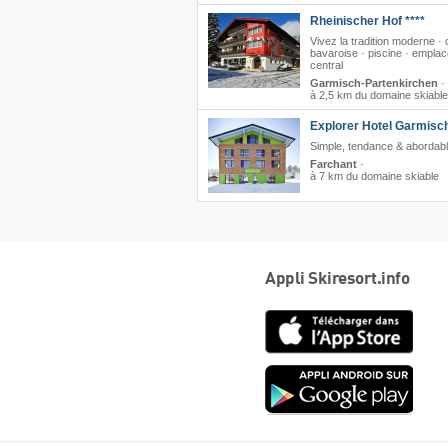
Rheinischer Hof ****
Vivez la tradition moderne · 
bavaroise · piscine · empla
central
Garmisch-Partenkirchen
·
à 2,5 km du domaine skiable
Explorer Hotel Garmisc
Simple, tendance & abordab
Farchant
·
à 7 km du domaine skiable
Appli Skiresort.info
App
Store
Goog
play