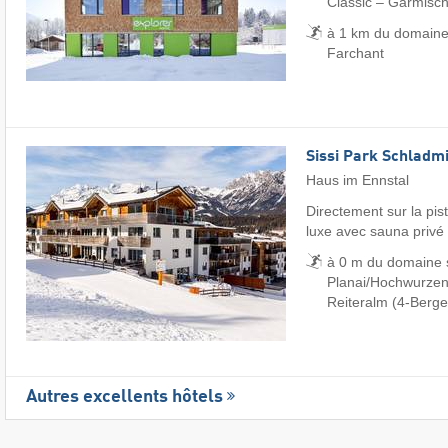
Classic – Garmisch
à 1 km du domaine
Farchant
Sissi Park Schladm
Haus im Ennstal
Directement sur la pis
luxe avec sauna privé
à 0 m du domaine 
Planai/​Hochwurzen/
Reiteralm (4-Berge
Autres excellents hôtels