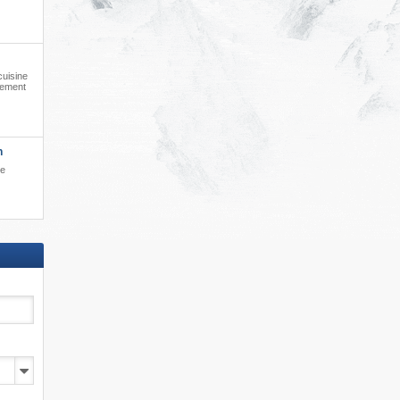
cuisine
cement
h
le