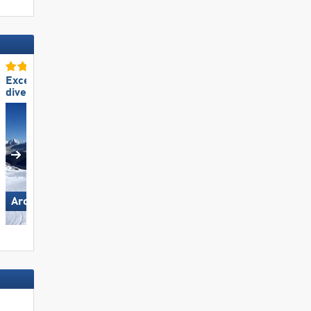
Excellente
Excellente
diversité des pistes
préparation des pistes
Wildhaus – Gamserrugg
Arosa Lenzerheide
(Toggenburg)