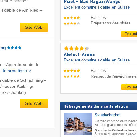
-Partenkirchen
Pizol – Bad Ragaz/​Wangs
Excellent domaine skiable
en Suisse
 skiable de Am Ried –
Familles
Préparation des pistes
Site Web
Évalua
ing
Aletsch Arena
Excellent domaine skiable
en Suisse
te · Appartements de
Familles
 ·
Informations
Respect de l'environneme
skiable de Schladming –
​Hauser Kaibling/​
Évalua
-Skischaukel)
Site Web
Hébergements dans cette station
Staudacherhof
Histoire et art de vivre bavar
Ski-bus gratuit depuis l’hôtel
Garmisch-Partenkirchen
·
à 600 m du domaine skiable