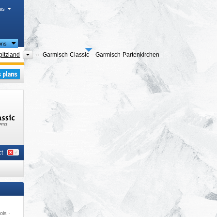
is
ons
touristiques
Régions touristiques
pitzland
Garmisch-Classic – Garmisch-Partenkirchen
t
ois ·