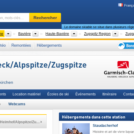
França
Domaine
Rechercher
skiable,
Le domaine skiable se situe dans plusieurs régi
région,
mots-
Pays
États fédéraux (Länder)
Districts
Régions 
ne
Bavière
Haute-Bavière
Zugspitz Region
Zugs
clés…
rdenfelser Land
,
Zugspitz Arena Bayern-Tirol
,
Garmisch-Partenkirchen
,
téo
Remontées
Hébergements
isches Oberland
,
Alpes allemandes
,
Bavière du Sud
,
Alpes nord-orientales
,
Bons
Europe de l'Ouest
,
Europe centrale
,
Union européenne
plans
ck/Alpspitze/Zugspitze
séjour
au
ski
kirchen
nts
Location matériel
Écoles de ski
Événements
Itinéraire
Contac
o
Webcams
Hébergements dans cette station
Heimhof/Alpspitze/Zu…
Staudacherhof
Histoire et art de vivre bavar