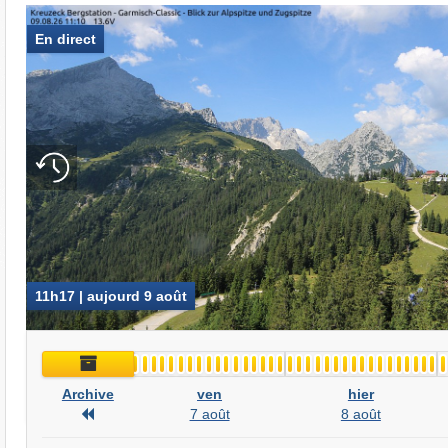
En direct
11h17 | aujourd 9 août
Archive
Archive
ven
hier
Archive
7 août
8 août