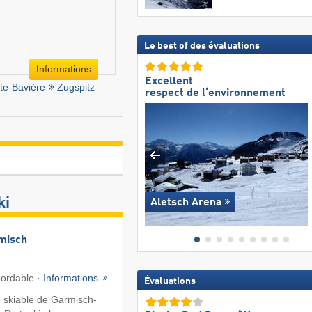
Le best of des évaluations
Informations
Excellent
te-Bavière
Zugspitz
respect de l‘environnement
ki
Aletsch Arena
misch
bordable ·
Informations
Évaluations
 skiable de Garmisch-