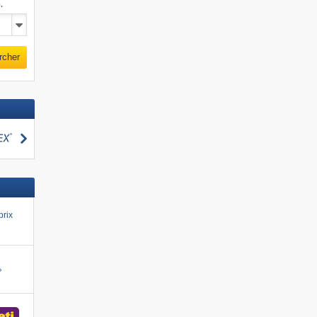
.
rcher
Rechercher
cher
prix