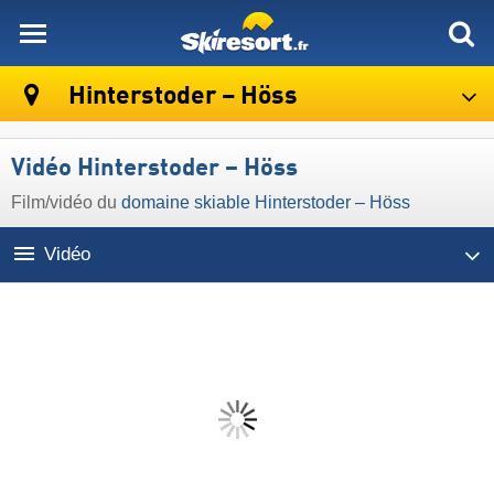
skiresort
Hinterstoder – Höss
Vidéo Hinterstoder – Höss
Film/vidéo du
domaine skiable Hinterstoder – Höss
Vidéo