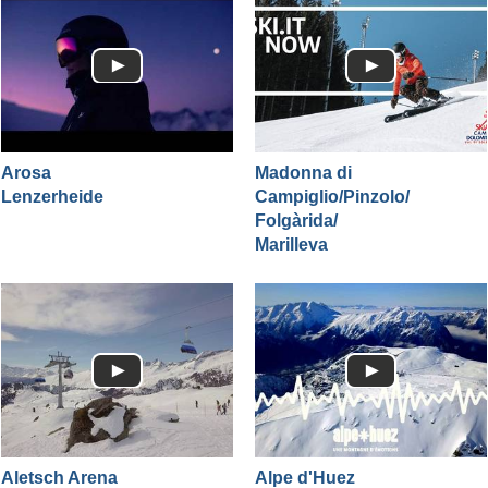
Arosa
Madonna di
Lenzerheide
Campiglio/​Pinzolo/​
Folgàrida/​
Marilleva
Aletsch Arena
Alpe d'Huez