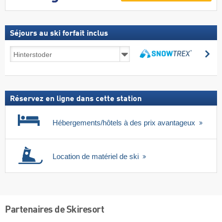
Séjours au ski forfait inclus
Séjours
Re
au
Rechercher
ski
forfait
inclus
Réservez en ligne dans cette station
Hébergements/hôtels à des prix avantageux
Location de matériel de ski
Partenaires de Skiresort