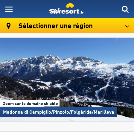
skiresort
Sélectionner une région
Zoom sur le domaine skiable
Madonna di Campiglio/​Pinzolo/​Folgàrida/​Marilleva