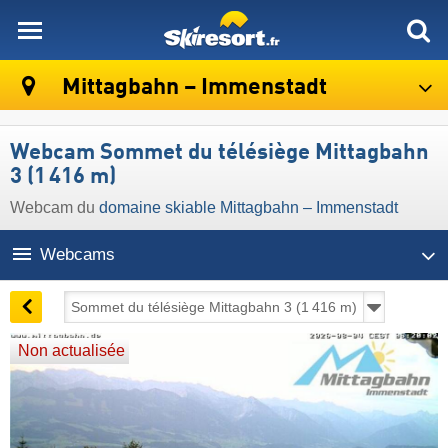
skiresort
Mittagbahn – Immenstadt
Webcam Sommet du télésiège Mittagbahn
3 (1 416 m)
Webcam du
domaine skiable Mittagbahn – Immenstadt
Webcams
Non actualisée