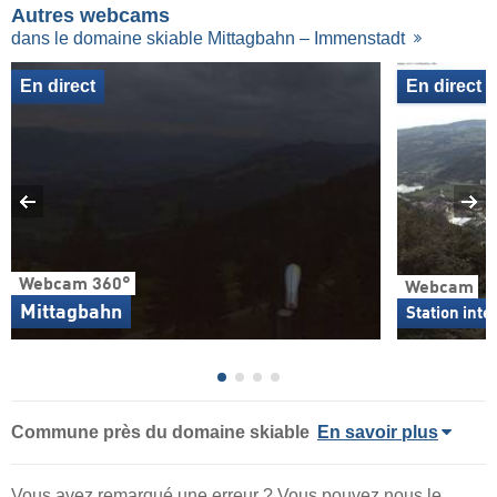
Autres webcams
dans le domaine skiable Mittagbahn – Immenstadt
En direct
En direct
Webcam 360°
Webcam
Mittagbahn
Station int
Commune
près du domaine skiable
En savoir plus
Vous avez remarqué une erreur ? Vous pouvez nous le