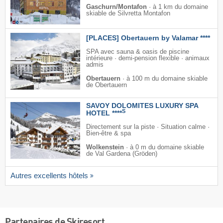
Gaschurn/Montafon
·
à 1 km du domaine
skiable de Silvretta Montafon
[PLACES] Obertauern by Valamar ****
SPA avec sauna & oasis de piscine
intérieure · demi-pension flexible · animaux
admis
Obertauern
·
à 100 m du domaine skiable
de Obertauern
SAVOY DOLOMITES LUXURY SPA
S
HOTEL ****
Directement sur la piste · Situation calme ·
Bien-être & spa
Wolkenstein
·
à 0 m du domaine skiable
de Val Gardena (Gröden)
Autres excellents hôtels
Partenaires de Skiresort