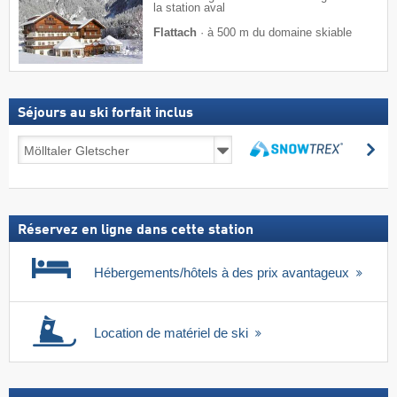
la station aval
Flattach
·
à 500 m du domaine skiable
Séjours au ski forfait inclus
Séjours
Re
au
Rechercher
ski
forfait
inclus
Réservez en ligne dans cette station
Hébergements/hôtels à des prix avantageux
Location de matériel de ski