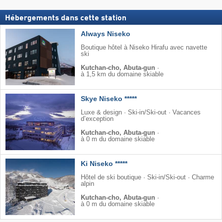
Hébergements dans cette station
Always Niseko
Boutique hôtel à Niseko Hirafu avec navette
ski
Kutchan-cho, Abuta-gun
·
à 1,5 km du domaine skiable
Skye Niseko *****
Luxe & design · Ski-in/Ski-out · Vacances
d’exception
Kutchan-cho, Abuta-gun
·
à 0 m du domaine skiable
Ki Niseko *****
Hôtel de ski boutique · Ski-in/Ski-out · Charme
alpin
Kutchan-cho, Abuta-gun
·
à 0 m du domaine skiable