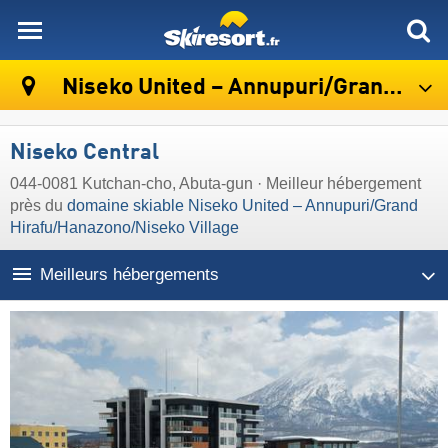
skiresort
Niseko United – Annupuri/​Grand Hirafu/​Hanazono/​Niseko Village
Niseko Central
044-0081 Kutchan-cho, Abuta-gun · Meilleur hébergement
près du
domaine skiable Niseko United – Annupuri/​Grand
Hirafu/​Hanazono/​Niseko Village
Meilleurs hébergements