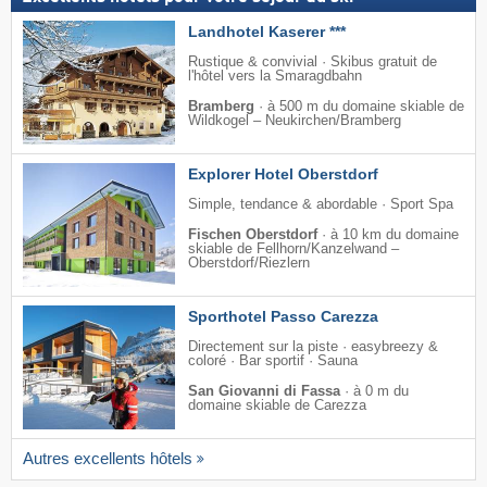
Landhotel Kaserer ***
Rustique & convivial · Skibus gratuit de
l'hôtel vers la Smaragdbahn
Bramberg
·
à 500 m du domaine skiable de
Wildkogel – Neukirchen/​Bramberg
Explorer Hotel Oberstdorf
Simple, tendance & abordable · Sport Spa
Fischen Oberstdorf
·
à 10 km du domaine
skiable de Fellhorn/​Kanzelwand –
Oberstdorf/​Riezlern
Sporthotel Passo Carezza
Directement sur la piste · easybreezy &
coloré · Bar sportif · Sauna
San Giovanni di Fassa
·
à 0 m du
domaine skiable de Carezza
Autres excellents hôtels