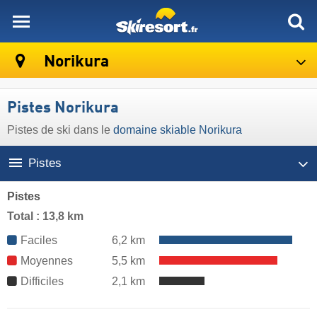
skiresort
Norikura
Pistes Norikura
Pistes de ski dans le
domaine skiable Norikura
Pistes
Pistes
Total : 13,8 km
Faciles
6,2 km
Moyennes
5,5 km
Difficiles
2,1 km