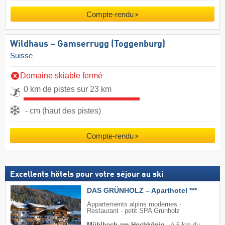
Compte-rendu
Wildhaus – Gamserrugg (Toggenburg)
Suisse
Domaine skiable fermé
0 km de pistes sur 23 km
- cm (haut des pistes)
Compte-rendu
Excellents hôtels pour votre séjour au ski
DAS GRÜNHOLZ – Aparthotel ***
Appartements alpins modernes ·
Restaurant · petit SPA Grünholz
Mühlbach am Hochkönig
·
à 6 km du