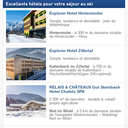
Excellents hôtels pour votre séjour au ski
Explorer Hotel Hinterstoder
Simple, tendance et abordable · près du
téléphérique
Hinterstoder
·
à 300 m du domaine skiable
de Hinterstoder – Höss
Explorer Hotel Zillertal
Simple, tendance et abordable
Kaltenbach im Zillertal
·
à 700 m du
domaine skiable de Kaltenbach –
Hochzillertal/​Hochfügen (SKi-optimal)
RELAIS & CHÂTEAUX Gut Steinbach
Hotel Chalets SPA
2 000 m² de bien-être · durable & créatif ·
propre agriculture
Reit im Winkl
·
à 5 km du domaine skiable
de Steinplatte Winklmoosalm – Waidring/​
Reit im Winkl