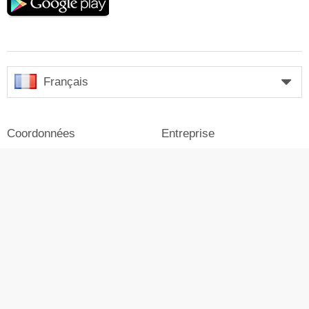
play
Français
Coordonnées
Entreprise
Mention légale
Se connecter
Presse
Publicité sur Skiresort.fr
© Skiresort Service International GmbH. Tous droits
réservés.