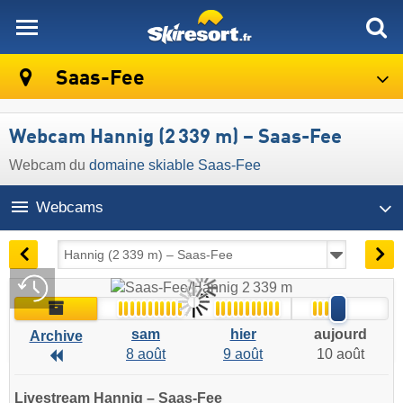
skiresort
Saas-Fee
Webcam Hannig (2 339 m) – Saas-Fee
Webcam du
domaine skiable Saas-Fee
Webcams
11h45 | aujourd 10 août
En direct
Archive
sam
hier
aujourd
Archive
8 août
9 août
10 août
Archive
Livestream Hannig – Saas-Fee