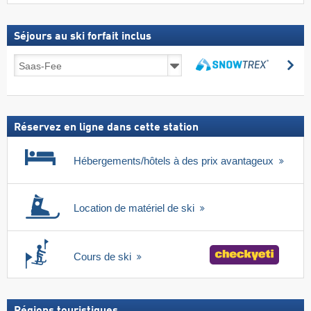
Séjours au ski forfait inclus
Séjours
Re
au
Rechercher
ski
forfait
inclus
Réservez en ligne dans cette station
Hébergements/hôtels à des prix avantageux
Location de matériel de ski
Cours de ski