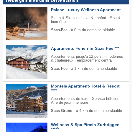
Hébergements dans cette station
Palace Luxury Wellness Apartment
Ski-in & Ski-out · Luxe & confort · Spa &
bien-être
Saas-Fee
·
à 0 m du domaine skiable
Apartments Ferien-in-Saas-Fee ***
Appartements jusqu'à 12 pers. · modernes
& chaleureux · emplacement central
Saas-Fee
·
à 1 km du domaine skiable
Montela Apartment-Hotel & Resort
****
Appartements de luxe · Service hôtelier ·
Aire de jeux intérieure
Saas-Grund
·
à 4 km du domaine skiable
Wellness & Spa Pirmin Zurbriggen
S
****