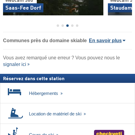
Webcam 360°
Webcam 36
Saas-Fee Dorf
Staudamm
Communes près du domaine skiable
En savoir plus
Vous avez remarqué une erreur ? Vous pouvez nous le
signaler ici
Réservez dans cette station
Hébergements
Location de matériel de ski
Cours de ski