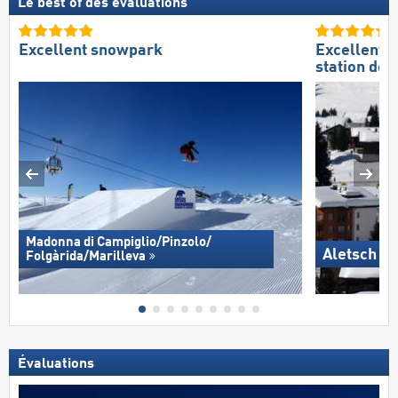
Le best of des évaluations
Excellent snowpark
Excellente
station de s
Madonna di Campiglio/​Pinzolo/​
Aletsch A
Folgàrida/​Marilleva
Évaluations