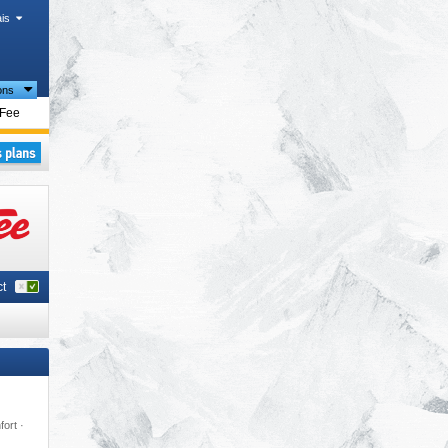
is
ons
touristiques
-Fee
t
fort ·