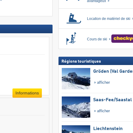
avantageux
Location de matériel de ski
Cours de ski
Régions touristiques
Gröden (Val Garde
afficher
Informations
Saas-Fee/​Saastal
afficher
Liechtenstein