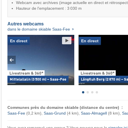
Webcam avec archives (image actuelle en direct et rétrospect
Hauteur de l'emplacement : 3 030 m
Autres webcams
dans le domaine skiable Saas-Fee
En direct
En direct
Livestream & 360°
Livestream & 360°
Mittelallalin (3 500 m) – Saas-Fee
Längfluh Berg (2 870 m) – 
Communes près du domaine skiable (distance du centre) :
Saas-Fee
(0,2 km),
Saas-Grund
(4 km),
Saas-Almagell
(8 km),
Sa
Vous avez remarqué une erreur ? Vous pouvez nous le
signaler ici