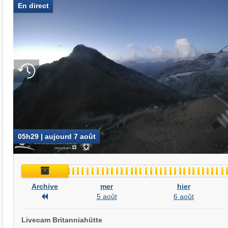
En direct
05h29 | aujourd 7 août
Archive
Archive
mer
hier
Archive
5 août
6 août
Livecam Britanniahütte