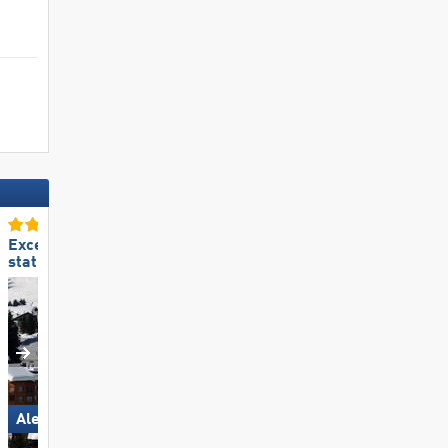
Excellente
Excellente
station de ski familiale
taille de domaine skiable
Aletsch Arena
Arosa Lenzerheide