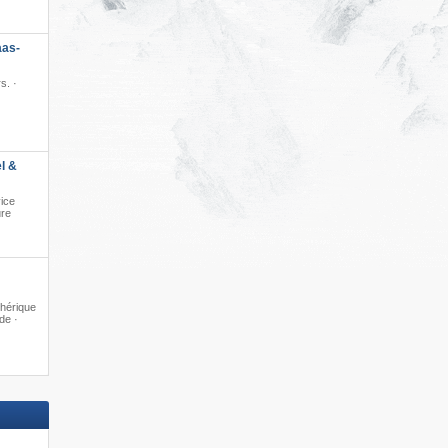
aas-
s. ·
l &
ice
ure
phérique
de ·