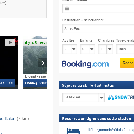
ive)
Destination – sélectionner
Adultes
Enfants
Chambres
Type d'étab
il y a 8 heures
Reche
Webcam 360°
Livestream & 360°
Saas-Fee Dorf
Saas-Fee
Hannig (2 339 m) – Saas-Fee
Séjours au ski forfait inclus
Séjours
au
ski
Recher
forfait
inclus
as-Balen
(7 km)
Réservez en ligne dans cette station
Hébergements/hôtels à des 