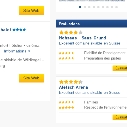
Site Web
Évaluations
Chalet
Hohsaas – Saas-Grund
Excellent domaine skiable
en Suisse
fort hôtelier · cinéma
n ·
Informations
Fiabilité de l'enneigement
Préparation des pistes
e skiable de Wildkogel –
erg
Évalua
Site Web
Aletsch Arena
Excellent domaine skiable
en Suisse
Familles
Respect de l'environneme
Évalua