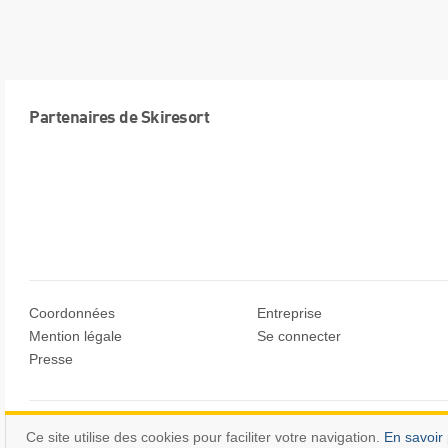
Partenaires de Skiresort
Coordonnées
Entreprise
Mention légale
Se connecter
Presse
© Skiresort Service International GmbH. Tous droits réservés.
Ce site utilise des cookies pour faciliter votre navigation.
En savoir 