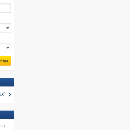
.
rcher
Webcam 360°
Staudamm Mattmark
Rechercher
cher
prix