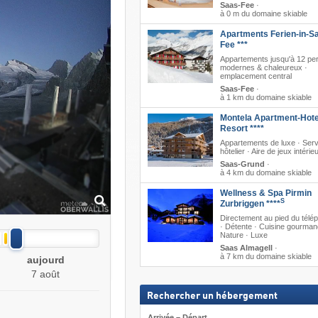
Saas-Fee
·
à 0 m du domaine skiable
Apartments Ferien-in-S
Fee ***
Appartements jusqu'à 12 per
modernes & chaleureux ·
emplacement central
Saas-Fee
·
à 1 km du domaine skiable
Montela Apartment-Hote
Resort ****
Appartements de luxe · Serv
hôtelier · Aire de jeux intérie
Saas-Grund
·
à 4 km du domaine skiable
Wellness & Spa Pirmin
S
Zurbriggen ****
Directement au pied du télé
· Détente · Cuisine gourman
Nature · Luxe
Saas Almagell
·
à 7 km du domaine skiable
aujourd
7 août
Rechercher un hébergement
Arrivée – Départ