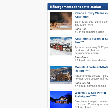
Hébergements dans cette station
Palace Luxury Wellness
Apartment
Ski-in & Ski-out · Luxe & con
Spa & bien-être
Saas-Fee
·
à 0 m du domaine skiable
Apartments Ferien-in-S
Fee ***
Appartements jusqu'à 12 per
modernes & chaleureux ·
emplacement central
Saas-Fee
·
à 1 km du domaine skiable
Montela Apartment-Hote
Resort ****
Appartements de luxe · Serv
hôtelier · Aire de jeux intérie
Saas-Grund
·
à 4 km du domaine skiable
Wellness & Spa Pirmin
S
Zurbriggen ****
Directement au pied du télé
· Détente · Cuisine gourman
Nature · Luxe