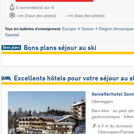
0 remontée(s) sur 8
- cm (haut des pistes)
- cm (bas des pistes)
Europe
Suisse
Région lémanique
Tous les bulletins d'enneigement:
Saastal
Bons plans séjour au ski
Excellents hôtels pour votre séjour au s
Genießerhotel Son
Obereggen
Bien-être · au pied des
gastronomique ·
Info
à 0 m du domaine 
Obereggen/​Pampe