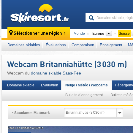
skiresort
Continents
Sélectionner une région
Monde
Europe
Suisse
Ce domaine skiable se situe aussi dans :
Va
Domaines skiables
Évaluations
Comparaison
Enneigement
Mé
Alpes occidentales
,
Alpes
,
Europe de l'Oues
Webcam Britanniahütte (3 030 m)
Webcam du
domaine skiable Saas-Fee
Domaine skiable
Évaluation
Neige / Météo / Webcams
Hébergeme
Bulletin d’enneigement
Bulletin mété
Staudamm Mattmark