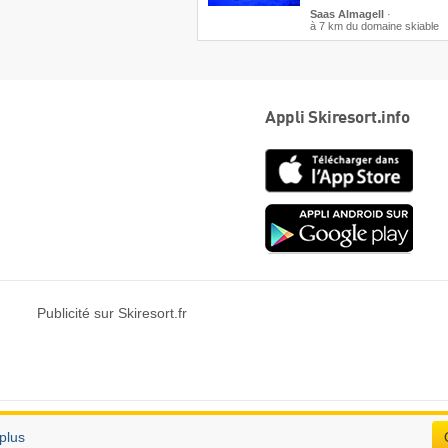
Saas Almagell
·
à 7 km du domaine skiable
Appli Skiresort.info
App
Store
Goog
play
Publicité sur Skiresort.fr
plus