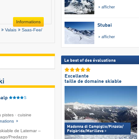
afficher
Informations
Stubai
Valais
Saas-Fee/​
afficher
Le best of des évaluations
Excellente
ki
taille de domaine skiable
nalp
S
 pistes · cuisine
rmations
Madonna di Campiglio/​Pinzolo/​
skiable de Latemar –
Folgàrida/​Marilleva
ago/​Predazzo