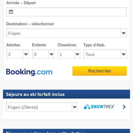
Arrivée – Départ
Destination – sélectionner
Adultes
Enfants
Chambres
Type d'étab.
Rechercher
Séjours au ski forfait inclus
Séjours
Re
au
Rechercher
ski
forfait
inclus