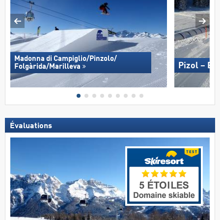
Madonna di Campiglio/​Pinzolo/​
Pizol – B
Folgàrida/​Marilleva
Évaluations