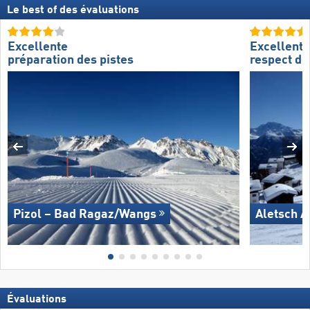
Le best of des évaluations
Excellente
Excellent
préparation des pistes
respect de
Pizol – Bad Ragaz/​Wangs
Aletsch A
Évaluations