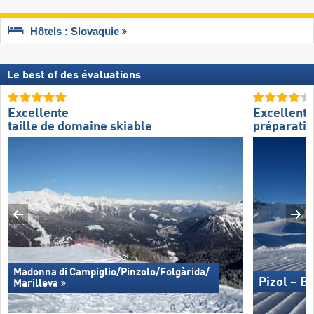
Hôtels : Slovaquie
Le best of des évaluations
Excellente
Excellente
taille de domaine skiable
préparatio
Madonna di Campiglio/​Pinzolo/​Folgàrida/​
Pizol – B
Marilleva