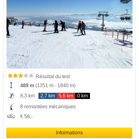
Résultat du test
489 m
(
1351 m
-
1840 m
)
8,3 km
2,7 km
5,6 km
0 km
8 remontées mécaniques
€ 58,-
Informations