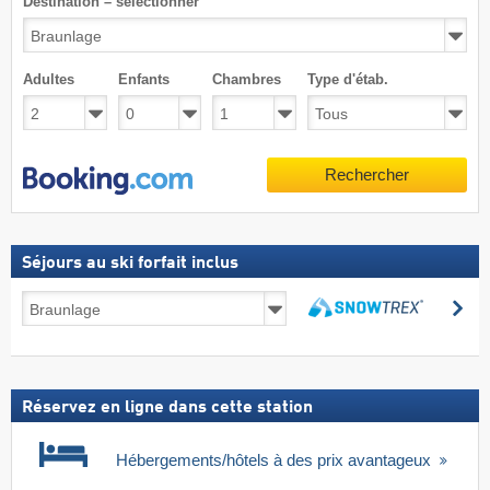
Destination – sélectionner
Adultes
Enfants
Chambres
Type d'étab.
Rechercher
Séjours au ski forfait inclus
Séjours
Re
au
Rechercher
ski
forfait
inclus
Réservez en ligne dans cette station
Hébergements/hôtels à des prix avantageux