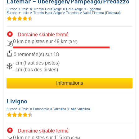
Latemar – Obereggen/​Pampeago/​Predazzo
Europe
Italie
Trentin-Haut-Adige
Haut-Adige
Eggental
Europe
Italie
Trentin-Haut-Adige
Trentino
Val di Fiemme (Fleimstal)
Domaine skiable fermé
0 km de pistes sur 49 km
(0 %)
0 remontée(s) sur 18
- cm (haut des pistes)
- cm (bas des pistes)
Informations
Livigno
Europe
Italie
Lombardie
Valtellina
Alta Valtellina
Domaine skiable fermé
0 km de pistes sur 115 km
(0 %)