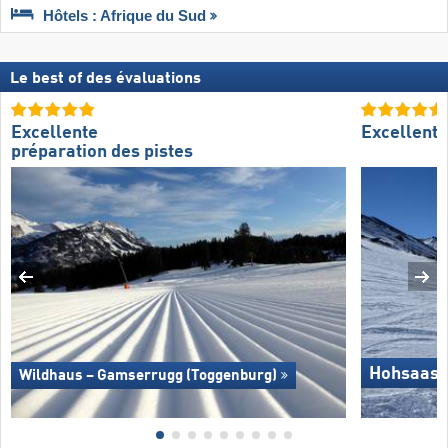
Hôtels : Afrique du Sud
Le best of des évaluations
Excellente
Excellent
préparation des pistes
Hohsaas 
Wildhaus – Gamserrugg (Toggenburg)