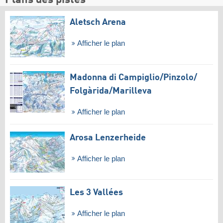
Plans des pistes
Aletsch Arena
Afficher le plan
Madonna di Campiglio/​Pinzolo/​
Folgàrida/​Marilleva
Afficher le plan
Arosa Lenzerheide
Afficher le plan
Les 3 Vallées
Afficher le plan