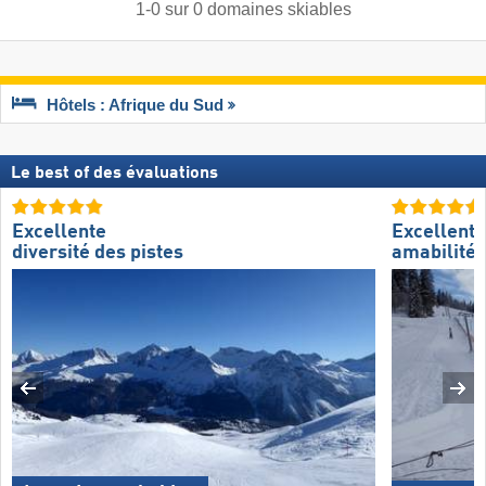
1
-
0
sur
0
domaines skiables
Hôtels : Afrique du Sud
Le best of des évaluations
Excellente
Excellente
diversité des pistes
amabilité 