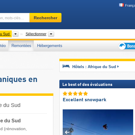
França
Domaine
Rechercher
skiable,
région,
mots-
Pays
Provinces, Chaînes de montagnes
du Sud
Sélectionner
clés…
téo
Remontées
Hébergements
Bons
plans
séjour
Hôtels : Afrique du Sud
au
ski
aniques en
Le best of des évaluations
Excellent snowpark
ue du Sud
ue du Sud
d (rénovation,