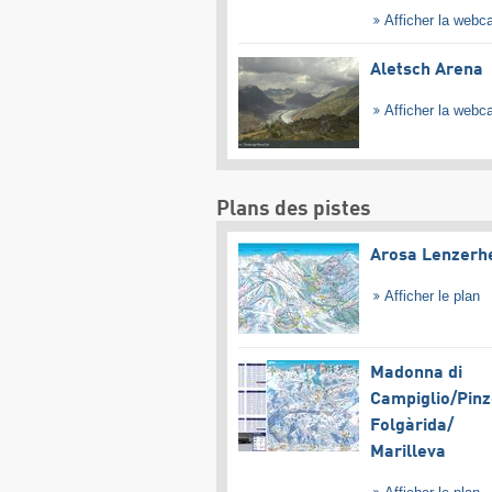
Afficher la web
Aletsch Arena
Afficher la web
Plans des pistes
Arosa Lenzerh
Afficher le plan
Madonna di
Campiglio/​Pinz
Folgàrida/​
Marilleva