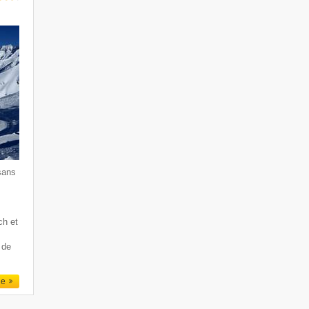
sans
ch et
 de
le