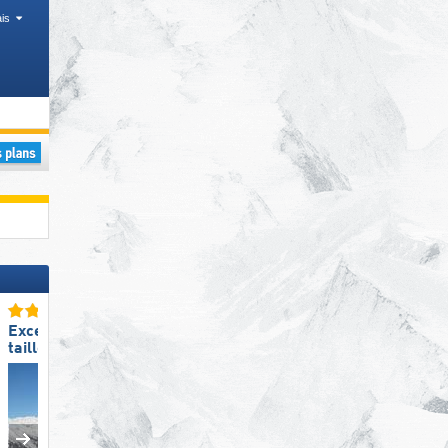
is
Excellente
Excellente
taille de domaine skiable
diversité des pistes