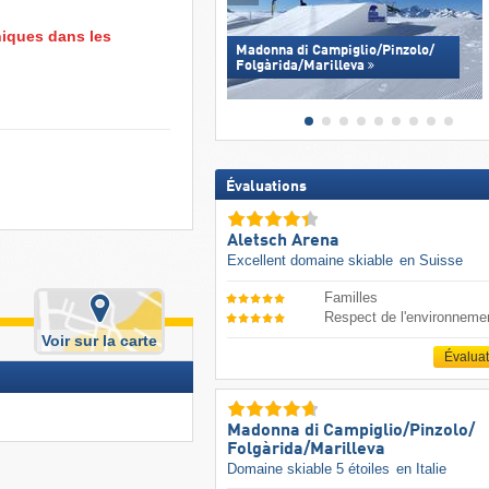
niques dans les
Madonna di Campiglio/​Pinzolo/​
Folgàrida/​Marilleva
Évaluations
Aletsch Arena
Excellent domaine skiable
en Suisse
Familles
Respect de l'environneme
Voir sur la carte
Évalua
Madonna di Campiglio/​Pinzolo/​
Folgàrida/​Marilleva
Domaine skiable 5 étoiles
en Italie