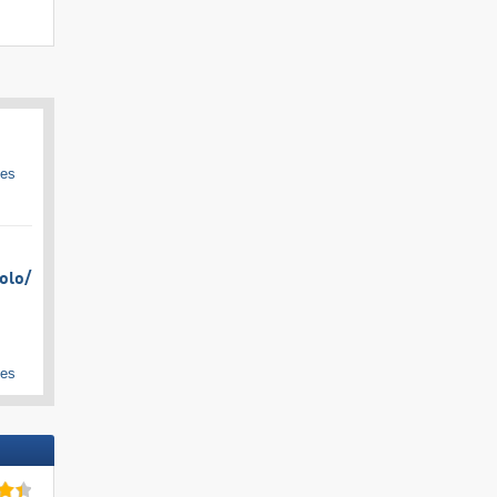
ges
olo/​
ges