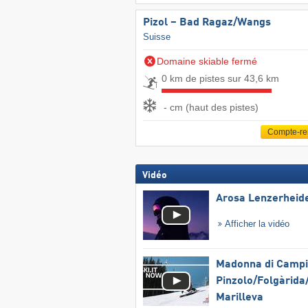
Pizol – Bad Ragaz/​Wangs
Suisse
Domaine skiable fermé
0 km de pistes sur 43,6 km
- cm (haut des pistes)
Compte-r
Vidéo
Arosa Lenzerheid
Afficher la vidéo
Madonna di Campig
Pinzolo/​Folgàrida/
Marilleva