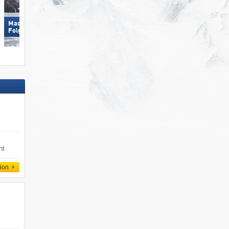
Madonna di Campiglio/​Pinzolo/​
Arosa Lenzerheide
Folgàrida/​Marilleva
nt
tion