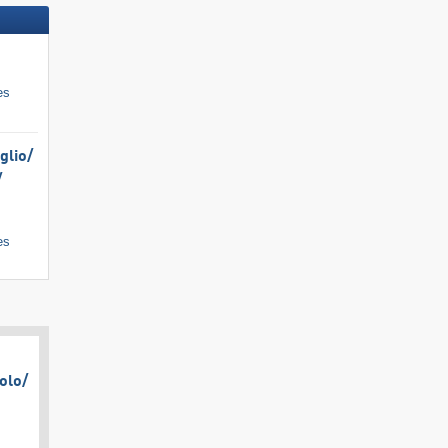
es
lio/​
​
es
olo/​