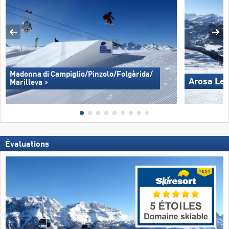
Madonna di Campiglio/​Pinzolo/​Folgàrida/​
Arosa Le
Marilleva
Évaluations