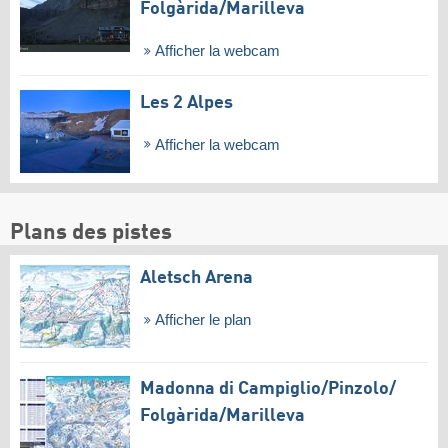
Folgàrida/​Marilleva
Afficher la webcam
Les 2 Alpes
Afficher la webcam
Plans des pistes
Aletsch Arena
Afficher le plan
Madonna di Campiglio/​Pinzolo/​
Folgàrida/​Marilleva