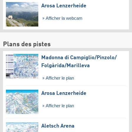
Arosa Lenzerheide
Afficher la webcam
Plans des pistes
Madonna di Campiglio/​Pinzolo/​
Folgàrida/​Marilleva
Afficher le plan
Arosa Lenzerheide
Afficher le plan
Aletsch Arena