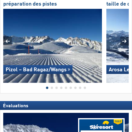
préparation des pistes
taille de 
Pizol – Bad Ragaz/​Wangs
Arosa Le
Évaluations