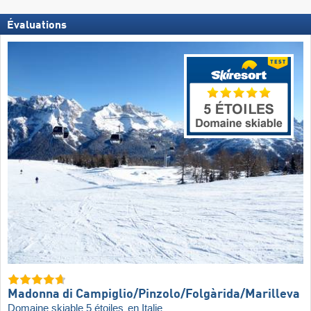
Évaluations
Madonna di Campiglio/​Pinzolo/​Folgàrida/​Marilleva
Domaine skiable 5 étoiles
en Italie