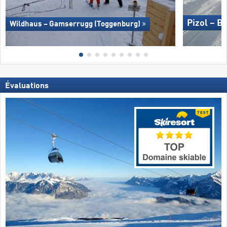
Pizol – B
Wildhaus – Gamserrugg (Toggenburg)
Évaluations