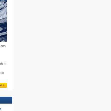
sans
ch et
 de
le
e