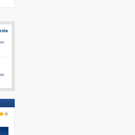
eide
ges
ges