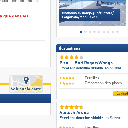
vation des remontées
Madonna di Campiglio/​Pinzolo/​
nique dans les
Folgàrida/​Marilleva
Évaluations
Pizol – Bad Ragaz/​Wangs
Excellent domaine skiable
en Suisse
Familles
Préparation des pistes
Voir sur la carte
Évalua
Aletsch Arena
Excellent domaine skiable
en Suisse
Familles