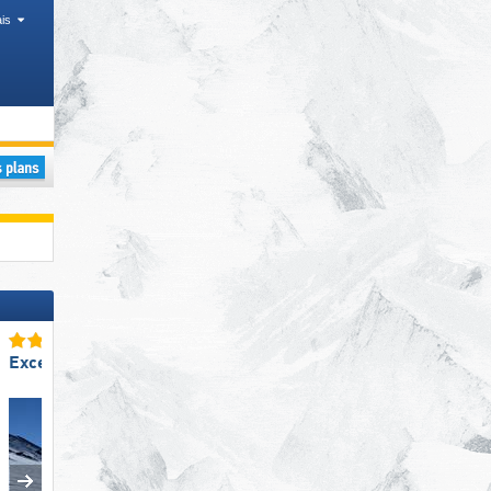
is
Excellent enneigement
Excellente
amabilité du personnel