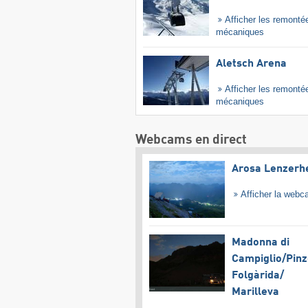
Afficher les remonté
mécaniques
Aletsch Arena
Afficher les remonté
mécaniques
Webcams en direct
Arosa Lenzerh
Afficher la web
Madonna di
Campiglio/​Pinz
Folgàrida/​
Marilleva