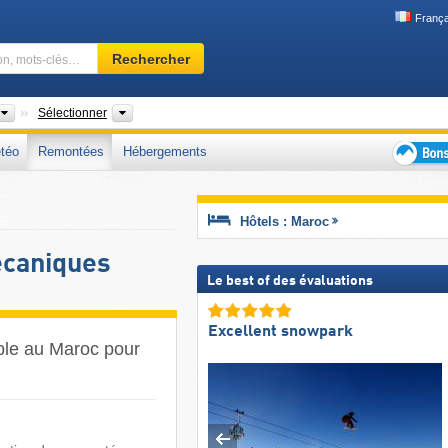
França
Domaine
Rechercher
skiable,
région,
mots-
Pays
Chaînes de montagnes, Régions
Sélectionner
clés…
téo
Remontées
Hébergements
Bons
plans
séjour
Hôtels : Maroc
au
ski
écaniques
Le best of des évaluations
Excellent snowpark
âble au Maroc pour