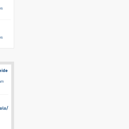
es
es
eide
cam
olo/​