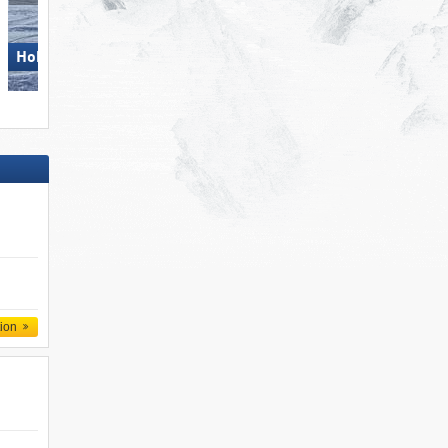
Wildhaus – Gamserrugg
Hohsaas – Saas-Grund
(Toggenburg)
tion