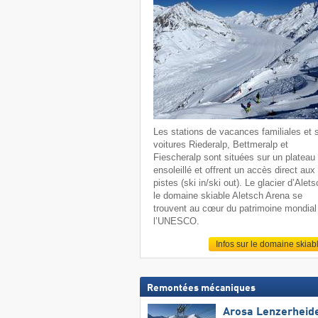
Les stations de vacances familiales et 
voitures Riederalp, Bettmeralp et
Fiescheralp sont situées sur un plateau
ensoleillé et offrent un accès direct aux
pistes (ski in/ski out). Le glacier d’Alets
le domaine skiable Aletsch Arena se
trouvent au cœur du patrimoine mondial
l’UNESCO.
Infos sur le domaine skiab
Remontées mécaniques
Arosa Lenzerheid