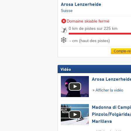
Arosa Lenzerheide
Suisse
Domaine skiable fermé
0 km de pistes sur 225 km
- cm (haut des pistes)
Compte-r
Vidéo
Arosa Lenzerheid
Afficher la vidéo
Madonna di Campig
Pinzolo/​Folgàrida/
Marilleva