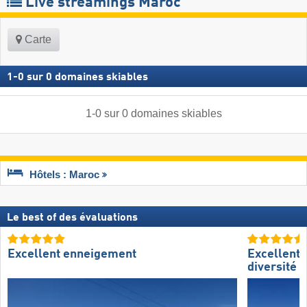
Live streamings Maroc
Carte
1
-
0
sur
0
domaines skiables
1
-
0
sur
0
domaines skiables
Hôtels : Maroc
Le best of des évaluations
Excellent enneigement
Excellente
diversité d