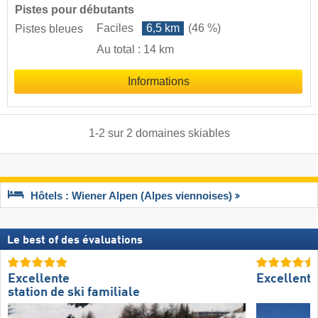
Pistes pour débutants
Faciles
6,5 km
(46 %)
Pistes bleues
Au total : 14 km
Informations
1
-
2
sur
2
domaines skiables
Hôtels : Wiener Alpen (Alpes viennoises)
Le best of des évaluations
Excellente
Excellent
station de ski familiale