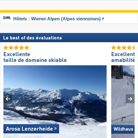
Hôtels : Wiener Alpen (Alpes viennoises)
Le best of des évaluations
Excellente
Excellente
taille de domaine skiable
amabilité 
Arosa Lenzerheide
Wildhaus –