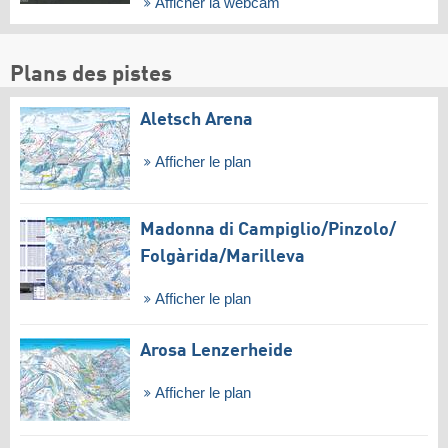
Afficher la webcam
Plans des pistes
Aletsch Arena
Afficher le plan
Madonna di Campiglio/​Pinzolo/​
Folgàrida/​Marilleva
Afficher le plan
Arosa Lenzerheide
Afficher le plan