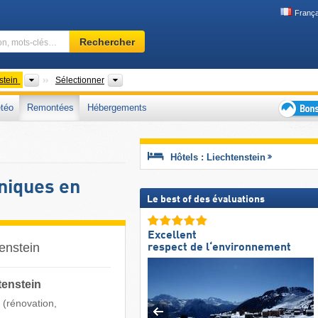
França
Domaine
Rechercher
skiable,
région,
mots-
Pays
Chaîne de montagne
stein
Sélectionner
clés…
téo
Remontées
Hébergements
Bons
plans
séjour
Hôtels : Liechtenstein
au
ski
niques en
Le best of des évaluations
Excellent
enstein
respect de l‘environnement
tenstein
 (rénovation,