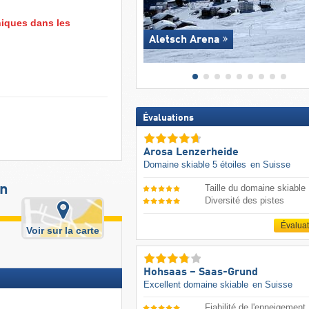
niques dans les
Aletsch Arena
Évaluations
Arosa Lenzerheide
Domaine skiable 5 étoiles
en Suisse
en
Taille du domaine skiable
Diversité des pistes
Évalua
Voir sur la carte
Hohsaas – Saas-Grund
Excellent domaine skiable
en Suisse
Fiabilité de l'enneigement