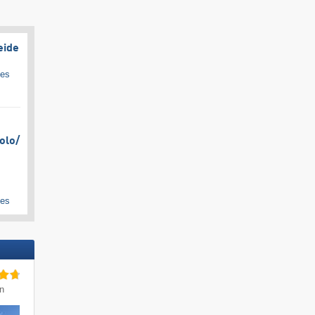
eide
ges
olo/​
ges
in