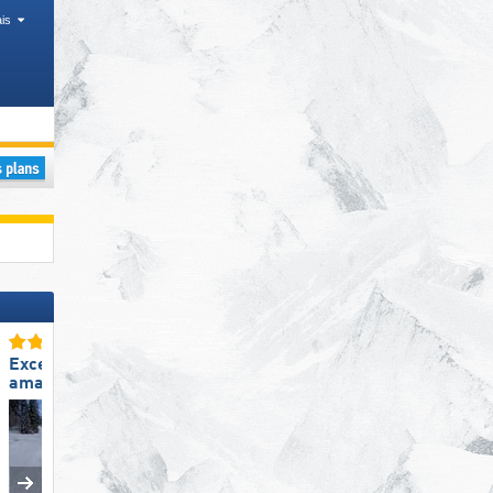
is
Excellente
Excellent enneigement
amabilité du personnel