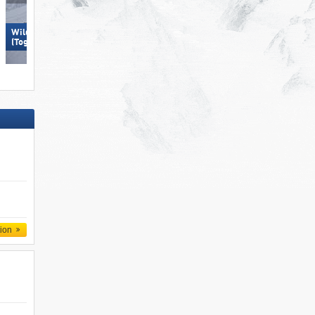
Wildhaus – Gamserrugg
Hohsaas – Saas-Grund
(Toggenburg)
tion