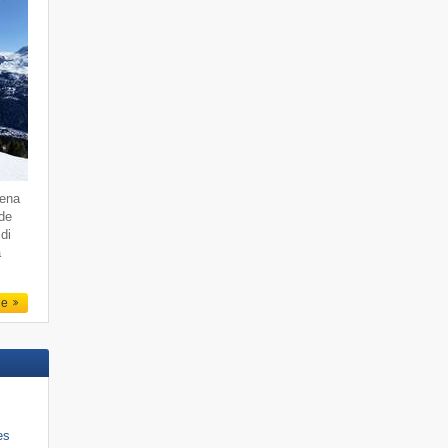
dena
 de
di
a
le
es