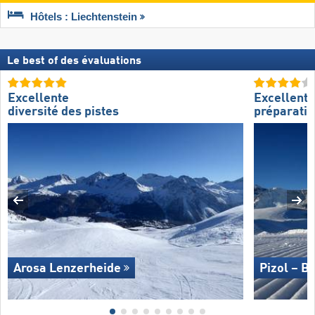
Hôtels : Liechtenstein
Le best of des évaluations
Excellente
Excellente
diversité des pistes
préparatio
Arosa Lenzerheide
Pizol – B