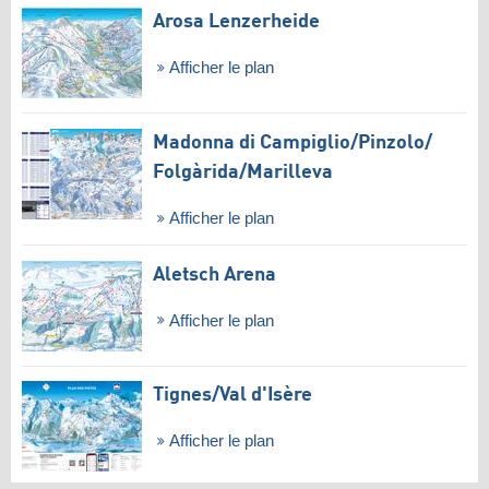
Arosa Lenzerheide
Afficher le plan
Madonna di Campiglio/​Pinzolo/​
Folgàrida/​Marilleva
Afficher le plan
Aletsch Arena
Afficher le plan
Tignes/​Val d'Isère
Afficher le plan