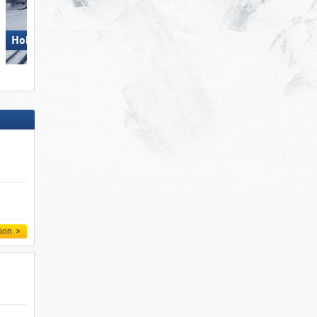
Hohsaas – Saas-Grund
Hohsaas – Saas-Grund
tion