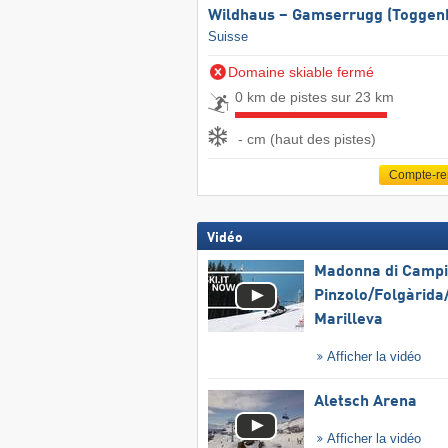
Wildhaus – Gamserrugg (Toggen
Suisse
Domaine skiable fermé
0 km de pistes sur 23 km
- cm (haut des pistes)
Compte-r
Vidéo
Madonna di Campig
Pinzolo/​Folgàrida/
Marilleva
Afficher la vidéo
Aletsch Arena
Afficher la vidéo