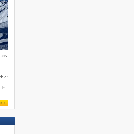
sans
ch et
 de
le