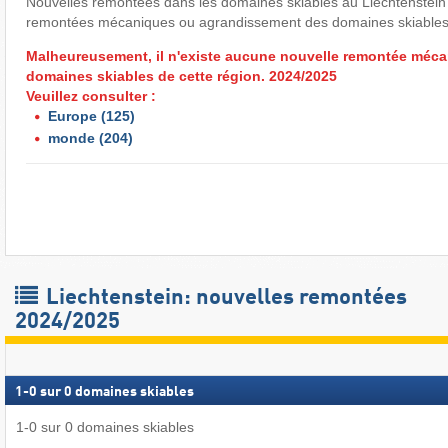
Nouvelles remontées dans les domaines skiables au Liechtenstein 
remontées mécaniques ou agrandissement des domaines skiables 
Malheureusement, il n'existe aucune nouvelle remontée méca
domaines skiables de cette région. 2024/2025
Veuillez consulter :
Europe
(125)
monde
(204)
Liechtenstein: nouvelles remontées
2024/2025
1
-
0
sur
0
domaines skiables
1
-
0
sur
0
domaines skiables