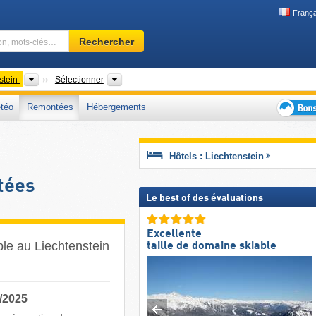
França
Domaine
Rechercher
skiable,
région,
mots-
Pays
Chaîne de montagne
stein
Sélectionner
clés…
téo
Remontées
Hébergements
Bons
plans
séjour
Hôtels : Liechtenstein
au
ski
tées
Le best of des évaluations
Excellente
ble au Liechtenstein
taille de domaine skiable
/2025