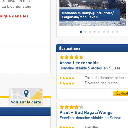
: rénovation des
au Liechtenstein
Madonna di Campiglio/​Pinzolo/​
nique dans les
Folgàrida/​Marilleva
Évaluations
Arosa Lenzerheide
Domaine skiable 5 étoiles
en Suisse
Taille du domaine skiable
Diversité des pistes
Évalua
Voir sur la carte
Pizol – Bad Ragaz/​Wangs
Excellent domaine skiable
en Suisse
Familles