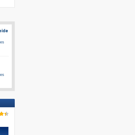
eide
ges
ges