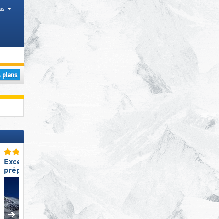
is
Excellente
Excellent enneigement
préparation des pistes