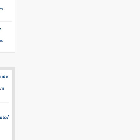
es
e
es
eide
cam
olo/​