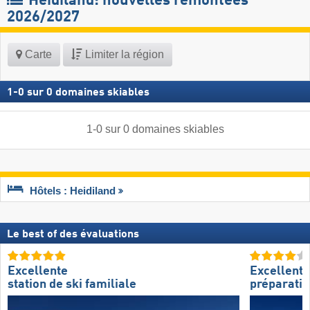
Heidiland: nouvelles remontées
2026/2027
Carte
Limiter la région
1
-
0
sur
0
domaines skiables
1
-
0
sur
0
domaines skiables
Hôtels : Heidiland
Le best of des évaluations
Excellente
Excellente
station de ski familiale
préparatio