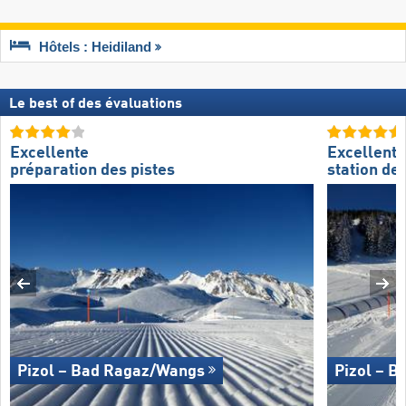
Hôtels : Heidiland
Le best of des évaluations
Excellente
Excellente
préparation des pistes
station de 
Pizol – Bad Ragaz/​Wangs
Pizol – B